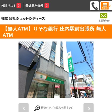
0
0
検討リスト
最近見た物件
お問合せ
【無人ATM】りそな銀行 庄内駅前出張所 無人
ATM
前
次
画像タップで拡大表示【
1
/1】