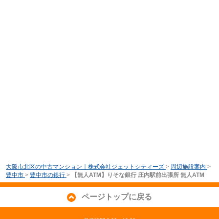
大阪市北区の中古マンション｜株式会社ジェットシティーズ
>
周辺施設案内
>
豊中市
>
豊中市の銀行
>
【無人ATM】りそな銀行 庄内駅前出張所 無人ATM
ページトップに戻る