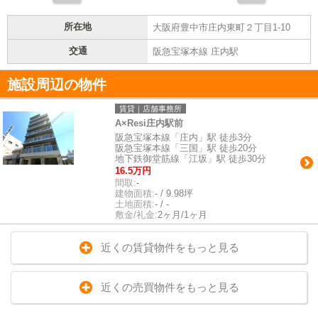
所在地
大阪府豊中市庄内東町２丁目1-10
交通
阪急宝塚本線 庄内駅
施設周辺の物件
賃貸｜店舗事務所
A×Resi庄内駅前
阪急宝塚本線「庄内」駅 徒歩3分
阪急宝塚本線「三国」駅 徒歩20分
地下鉄御堂筋線「江坂」駅 徒歩30分
16.5万円
間取:
-
建物面積:
- / 9.98坪
土地面積:
- / -
敷金/礼金:
2ヶ月/1ヶ月
近くの賃貸物件をもっと見る
近くの売買物件をもっと見る