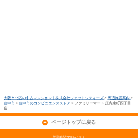
大阪市北区の中古マンション｜株式会社ジェットシティーズ
>
周辺施設案内
>
豊中市
>
豊中市のコンビニエンスストア
>
ファミリーマート 庄内東町四丁目
店
ページトップに戻る
営業時間:9:00～19:00