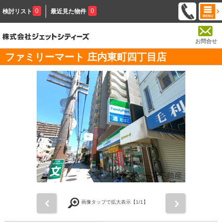
0
0
検討リスト
最近見た物件
お問合せ
ファミリーマート 庄内東町四丁目店
前
次
画像タップで拡大表示【
1
/1】