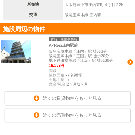
所在地
大阪府豊中市庄内東町４丁目2-25
交通
阪急宝塚本線 庄内駅
施設周辺の物件
賃貸｜店舗事務所
A×Resi庄内駅前
阪急宝塚本線「庄内」駅 徒歩3分
阪急宝塚本線「三国」駅 徒歩20分
地下鉄御堂筋線「江坂」駅 徒歩30分
16.5万円
間取:
-
建物面積:
- / 9.98坪
土地面積:
- / -
敷金/礼金:
2ヶ月/1ヶ月
近くの賃貸物件をもっと見る
近くの売買物件をもっと見る