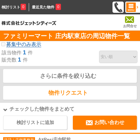
0
0
検討リスト
最近見た物件
お問合せ
ファミリーマート 庄内駅東店の周辺物件一覧
募集中のみ表示
1
該当物件
件
1
販売数
件
さらに条件を絞り込む
物件リクエスト
チェックした物件をまとめて
検討リストに追加
お問い合わせ
A×Resi庄内駅前
賃貸｜店舗事務所