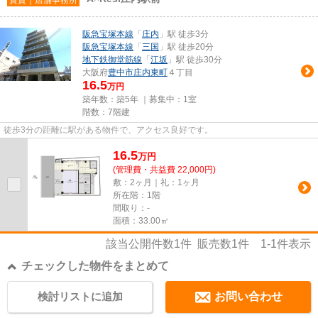
阪急宝塚本線
「
庄内
」駅 徒歩3分
阪急宝塚本線
「
三国
」駅 徒歩20分
地下鉄御堂筋線
「
江坂
」駅 徒歩30分
大阪府
豊中市
庄内東町
４丁目
16.5
万円
築年数：築5年 ｜募集中：
1室
階数：7階建
徒歩3分の距離に駅がある物件で、アクセス良好です。
16.5
万
円
(管理費・共益費 22,000円)
敷：2ヶ月｜礼：1ヶ月
所在階：1階
間取り：-
面積：33.00㎡
該当公開件数
1
件 販売数
1
件
1-1
件表示
チェックした物件をまとめて
検討リストに追加
お問い合わせ