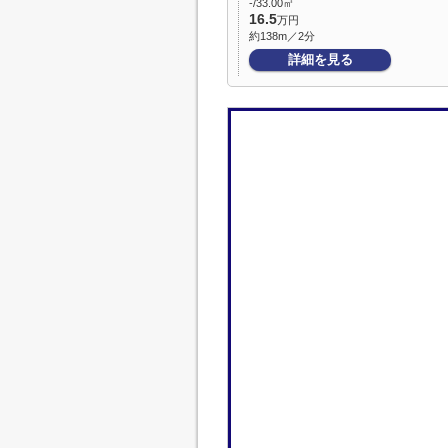
-/33.00㎡
16.5
万円
約138m／2分
詳細を見る