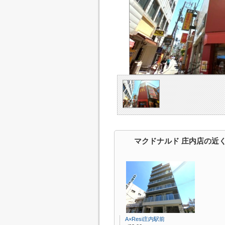
マクドナルド 庄内店の近
A×Resi庄内駅前