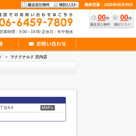
最終更新：2026年08月09日
00
00
件
件
最近見た物件
検討リスト
営業時間：9:00～19:00
定休日：年中無休
ド
>
マクドナルド 庄内店
目4-4
MAP
▼