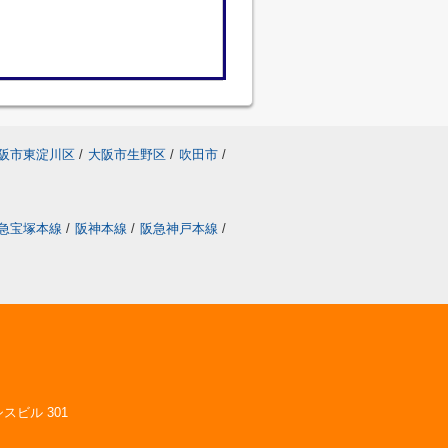
阪市東淀川区
/
大阪市生野区
/
吹田市
/
急宝塚本線
/
阪神本線
/
阪急神戸本線
/
スビル 301