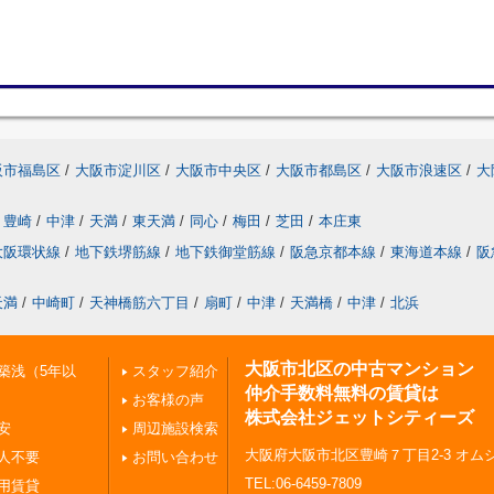
阪市福島区
/
大阪市淀川区
/
大阪市中央区
/
大阪市都島区
/
大阪市浪速区
/
大
豊崎
/
中津
/
天満
/
東天満
/
同心
/
梅田
/
芝田
/
本庄東
大阪環状線
/
地下鉄堺筋線
/
地下鉄御堂筋線
/
阪急京都本線
/
東海道本線
/
阪
天満
/
中崎町
/
天神橋筋六丁目
/
扇町
/
中津
/
天満橋
/
中津
/
北浜
大阪市北区の中古マンション
築浅（5年以
スタッフ紹介
仲介手数料無料の賃貸は
お客様の声
株式会社ジェットシティーズ
安
周辺施設検索
大阪府大阪市北区豊崎７丁目2-3 オムシ
人不要
お問い合わせ
TEL:06-6459-7809
用賃貸