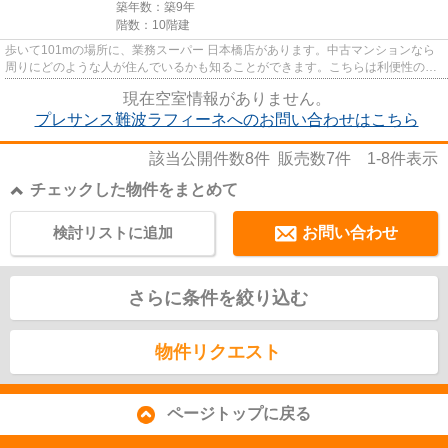
築年数：築9年
階数：10階建
歩いて101mの場所に、業務スーパー 日本橋店があります。中古マンションなら
周りにどのような人が住んでいるかも知ることができます。こちらは利便性の高
いエレベーター付きの物件です...
現在空室情報がありません。
プレサンス難波ラフィーネへのお問い合わせはこちら
該当公開件数
8
件 販売数
7
件
1-8
件表示
チェックした物件をまとめて
検討リストに追加
お問い合わせ
さらに条件を絞り込む
物件リクエスト
ページトップに戻る