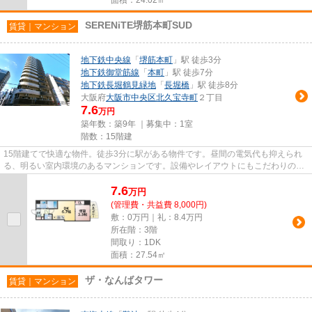
SERENiTE堺筋本町SUD
賃貸｜マンション
地下鉄中央線
「
堺筋本町
」駅 徒歩3分
地下鉄御堂筋線
「
本町
」駅 徒歩7分
地下鉄長堀鶴見緑地
「
長堀橋
」駅 徒歩8分
大阪府
大阪市中央区
北久宝寺町
２丁目
7.6
万円
築年数：築9年 ｜募集中：
1室
階数：15階建
15階建てで快適な物件。徒歩3分に駅がある物件です。昼間の電気代も抑えられ
る、明るい室内環境のあるマンションです。設備やレイアウトにもこだわりのあ
るマンション。ご来店予約やご...
7.6
万
円
(管理費・共益費 8,000円)
敷：0万円｜礼：8.4万円
所在階：3階
間取り：1DK
面積：27.54㎡
ザ・なんばタワー
賃貸｜マンション