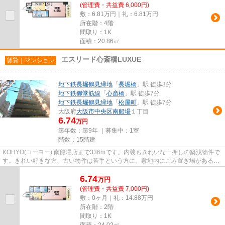
(管理費・共益費 6,000円)
敷：6.81万円｜礼：6.81万円
所在階：4階
間取り：1K
面積：20.86㎡
エスリード心斎橋LUXUE
賃貸｜マンション
地下鉄長堀鶴見緑地
「
長堀橋
」駅 徒歩3分
地下鉄御堂筋線
「
心斎橋
」駅 徒歩7分
地下鉄長堀鶴見緑地
「
松屋町
」駅 徒歩7分
大阪府
大阪市中央区
南船場
１丁目
6.74
万円
築年数：築9年 ｜募集中：
1室
階数：15階建
KOHYO(コーヨー) 南船場店まで336mです。内装もきれいな一押しの築浅物件で
す。きれい好きな方、古い物件は苦手という方に。敷地内にごみ置き場があるの
でゴミの持ち運びを軽減させる...
6.74
万
円
(管理費・共益費 7,000円)
敷：0ヶ月｜礼：14.88万円
所在階：2階
間取り：1K
面積：24.02㎡