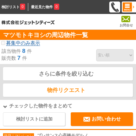
0
0
検討リスト
最近見た物件
お問合せ
マツモトキヨシの周辺物件一覧
募集中のみ表示
8
該当物件
件
7
販売数
件
さらに条件を絞り込む
物件リクエスト
チェックした物件をまとめて
検討リストに追加
お問い合わせ
プレサンス心斎橋モデルノ
賃貸｜マンション