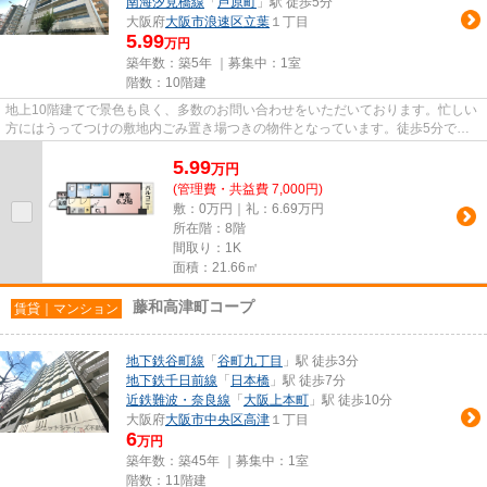
南海汐見橋線
「
芦原町
」駅 徒歩5分
大阪府
大阪市浪速区
立葉
１丁目
5.99
万円
築年数：築5年 ｜募集中：
1室
階数：10階建
地上10階建てで景色も良く、多数のお問い合わせをいただいております。忙しい
方にはうってつけの敷地内ごみ置き場つきの物件となっています。徒歩5分で駅
にアクセスできる物件です。陽...
5.99
万
円
(管理費・共益費 7,000円)
敷：0万円｜礼：6.69万円
所在階：8階
間取り：1K
面積：21.66㎡
藤和高津町コープ
賃貸｜マンション
地下鉄谷町線
「
谷町九丁目
」駅 徒歩3分
地下鉄千日前線
「
日本橋
」駅 徒歩7分
近鉄難波・奈良線
「
大阪上本町
」駅 徒歩10分
大阪府
大阪市中央区
高津
１丁目
6
万円
築年数：築45年 ｜募集中：
1室
階数：11階建