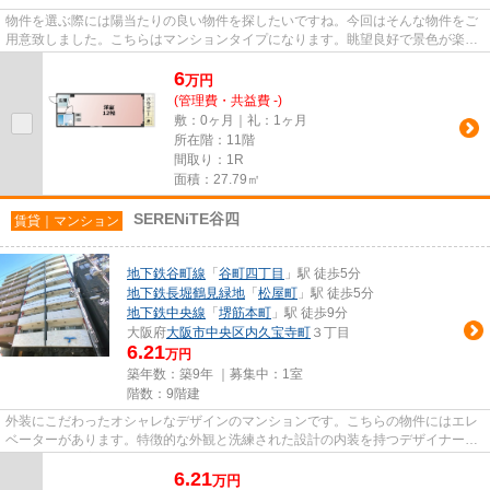
物件を選ぶ際には陽当たりの良い物件を探したいですね。今回はそんな物件をご
用意致しました。こちらはマンションタイプになります。眺望良好で景色が楽し
めます。敷地内にはキレイな...
6
万
円
(管理費・共益費 -)
敷：0ヶ月｜礼：1ヶ月
所在階：11階
間取り：1R
面積：27.79㎡
SERENiTE谷四
賃貸｜マンション
地下鉄谷町線
「
谷町四丁目
」駅 徒歩5分
地下鉄長堀鶴見緑地
「
松屋町
」駅 徒歩5分
地下鉄中央線
「
堺筋本町
」駅 徒歩9分
大阪府
大阪市中央区
内久宝寺町
３丁目
6.21
万円
築年数：築9年 ｜募集中：
1室
階数：9階建
外装にこだわったオシャレなデザインのマンションです。こちらの物件にはエレ
ベーターがあります。特徴的な外観と洗練された設計の内装を持つデザイナー
ズ。利便性が高いのでとてもお...
6.21
万
円