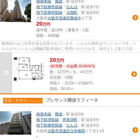
南海本線
「
難波
」駅 徒歩4分
地下鉄御堂筋線
「
なんば
」駅 徒歩7分
地下鉄御堂筋線
「
大国町
」駅 徒歩8分
大阪府
大阪市浪速区
難波中
２丁目
20
万円
築年数：築19年 ｜募集中：
1室
階数：46階建
敷地内にはごみ置き場も設置されています。こちらの物件はマンションです。こ
ちらのマンションは機械式駐車場がご利用いただけます。条件として多くの方が
こだわる、陽当りも良好な物...
20
万
円
(管理費・共益費 20,000円)
敷：22万円｜礼：44万円
所在階：29階
間取り：2LDK＋1S(納戸)
面積：56.82㎡
プレサンス難波ラフィーネ
売買｜中古マンション
南海本線
「
難波
」駅 徒歩3分
地下鉄堺筋線
「
恵美須町
」駅 徒歩6分
地下鉄御堂筋線
「
なんば
」駅 徒歩9分
大阪府
大阪市浪速区
日本橋西
１丁目1-19
-