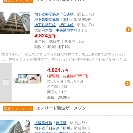
地下鉄御堂筋線
「
心斎橋
」駅 徒歩4分
地下鉄御堂筋線
「
本町
」駅 徒歩5分
地下鉄堺筋線
「
堺筋本町
」駅 徒歩7分
大阪府
大阪市中央区
博労町
３丁目
4.824
万円
築年数：築22年 ｜募集中：
1室
階数：14階建 地下1階
駅まで4分と、駅近でアクセスも良好な物件です。地上14階建てのマンション
は、弊社イチオシの物件です。マンションの個性を外観タイル張りなら引き出す
ことができます。毎日のごみ捨て...
4.824
万
円
(管理費・共益費 8,760円)
敷：0ヶ月｜礼：0ヶ月
所在階：2階
間取り：1K
面積：20.88㎡
エスリード難波ザ・メゾン
賃貸｜マンション
大阪環状線
「
芦原橋
」駅 徒歩5分
地下鉄千日前線
「
桜川
」駅 徒歩6分