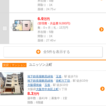
所在階：5階
間取り：1K
面積：24.75㎡
6.9
万
円
(管理費・共益費 9,000円)
敷：0ヶ月｜礼：15万円
所在階：5階
間取り：1K
面積：27.40㎡
全5件を表示する
ユニッソン上町
賃貸｜マンション
地下鉄長堀鶴見緑地
「
玉造
」駅 徒歩7分
地下鉄長堀鶴見緑地
「
谷町六丁目
」駅 徒歩10分
大阪環状線
「
玉造
」駅 徒歩10分
大阪府
大阪市中央区
上町
１丁目
8.3
万円
築年数：築41年 ｜募集中：
1室
階数：6階建