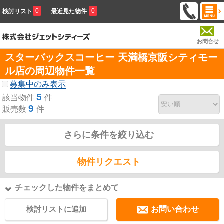
0
0
検討リスト
最近見た物件
お問合せ
スターバックスコーヒー 天満橋京阪シティモー
ル店の周辺物件一覧
募集中のみ表示
5
該当物件
件
9
販売数
件
さらに条件を絞り込む
物件リクエスト
チェックした物件をまとめて
検討リストに追加
お問い合わせ