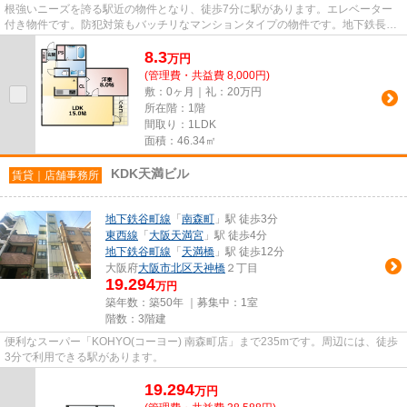
根強いニーズを誇る駅近の物件となり、徒歩7分に駅があります。エレベーター
付き物件です。防犯対策もバッチリなマンションタイプの物件です。地下鉄長堀
鶴見緑地玉造周辺の賃貸情報の...
8.3
万
円
(管理費・共益費 8,000円)
敷：0ヶ月｜礼：20万円
所在階：1階
間取り：1LDK
面積：46.34㎡
KDK天満ビル
賃貸｜店舗事務所
地下鉄谷町線
「
南森町
」駅 徒歩3分
東西線
「
大阪天満宮
」駅 徒歩4分
地下鉄谷町線
「
天満橋
」駅 徒歩12分
大阪府
大阪市北区
天神橋
２丁目
19.294
万円
築年数：築50年 ｜募集中：
1室
階数：3階建
便利なスーパー「KOHYO(コーヨー) 南森町店」まで235mです。周辺には、徒歩
3分で利用できる駅があります。
19.294
万
円