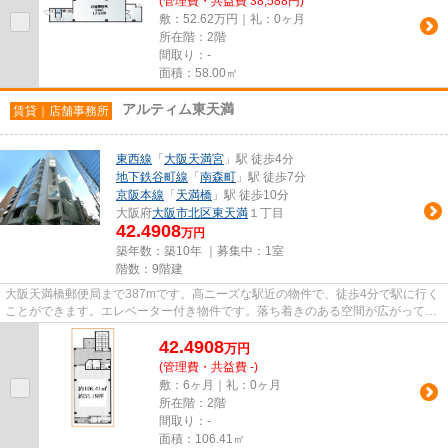
(管理費・共益費 38,588円)
敷：52.62万円｜礼：0ヶ月
所在階：2階
間取り：-
面積：58.00㎡
アルティム東天満
賃貸｜店舗事務所
東西線
「
大阪天満宮
」駅 徒歩4分
地下鉄谷町線
「
南森町
」駅 徒歩7分
京阪本線
「
天満橋
」駅 徒歩10分
大阪府
大阪市北区
東天満
１丁目
42.4908
万円
築年数：築10年 ｜募集中：
1室
階数：9階建
大阪天満橋郵便局まで387mです。高ニーズな駅近の物件で、徒歩4分で駅に行く
ことができます。エレベーター付き物件です。落ち着きのある空間が広がってい
る、2015年築の物件です。
42.4908
万
円
(管理費・共益費 -)
敷：6ヶ月｜礼：0ヶ月
所在階：2階
間取り：-
面積：106.41㎡