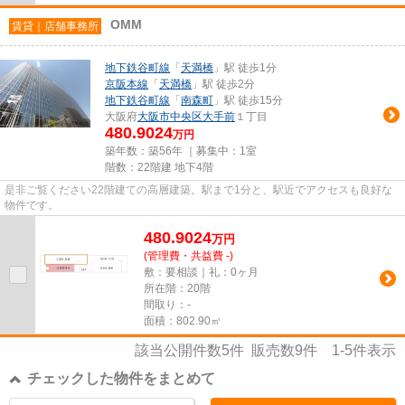
OMM
賃貸｜店舗事務所
地下鉄谷町線
「
天満橋
」駅 徒歩1分
京阪本線
「
天満橋
」駅 徒歩2分
地下鉄谷町線
「
南森町
」駅 徒歩15分
大阪府
大阪市中央区
大手前
１丁目
480.9024
万円
築年数：築56年 ｜募集中：
1室
階数：22階建 地下4階
是非ご覧ください22階建ての高層建築。駅まで1分と、駅近でアクセスも良好な
物件です。
480.9024
万
円
(管理費・共益費 -)
敷：要相談｜礼：0ヶ月
所在階：20階
間取り：-
面積：802.90㎡
該当公開件数
5
件 販売数
9
件
1-5
件表示
チェックした物件をまとめて