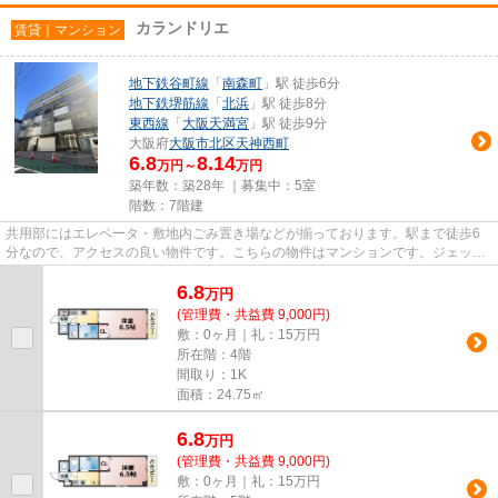
カランドリエ
賃貸｜マンション
地下鉄谷町線
「
南森町
」駅 徒歩6分
地下鉄堺筋線
「
北浜
」駅 徒歩8分
東西線
「
大阪天満宮
」駅 徒歩9分
大阪府
大阪市北区
天神西町
6.8
8.14
万円～
万円
築年数：築28年 ｜募集中：
5室
階数：7階建
共用部にはエレベータ・敷地内ごみ置き場などが揃っております。駅まで徒歩6
分なので、アクセスの良い物件です。こちらの物件はマンションです。ジェット
シティーズの取り扱っている物...
6.8
万
円
(管理費・共益費 9,000円)
敷：0ヶ月｜礼：15万円
所在階：4階
間取り：1K
面積：24.75㎡
6.8
万
円
(管理費・共益費 9,000円)
敷：0ヶ月｜礼：15万円