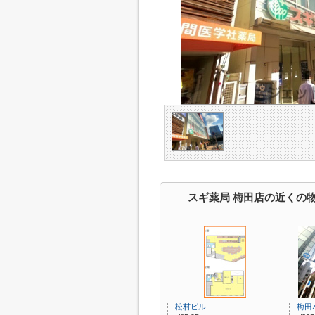
スギ薬局 梅田店の近くの
松村ビル
梅田