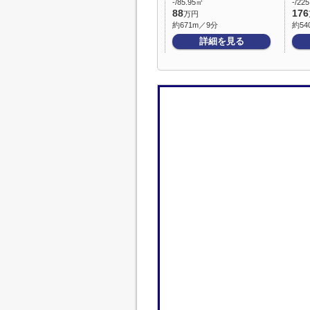
-/85.95㎡
-/22
88
176
万円
約671m／9分
約54
詳細を見る