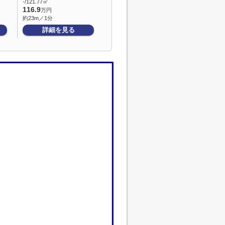
-/121.77㎡
116.9
万円
約23m／1分
詳細を見る