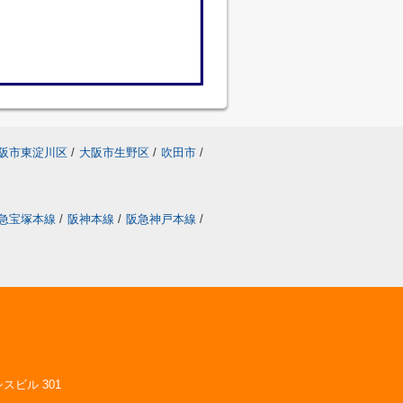
阪市東淀川区
/
大阪市生野区
/
吹田市
/
急宝塚本線
/
阪神本線
/
阪急神戸本線
/
スビル 301