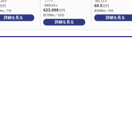
5.20㎡
（ハー…
-/82.11㎡
-/669.63㎡
60.5
万円
万円
623.898
万円
0m／7分
約698m／9分
約789m／10分
詳細を見る
詳細を見る
詳細を見る