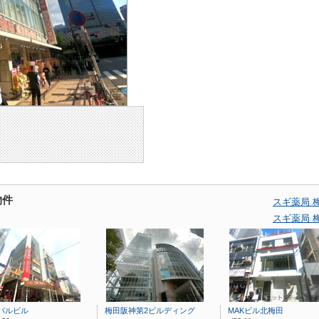
物件
スギ薬局 
スギ薬局 
パルビル
梅田阪神第2ビルディング
MAKビル北梅田