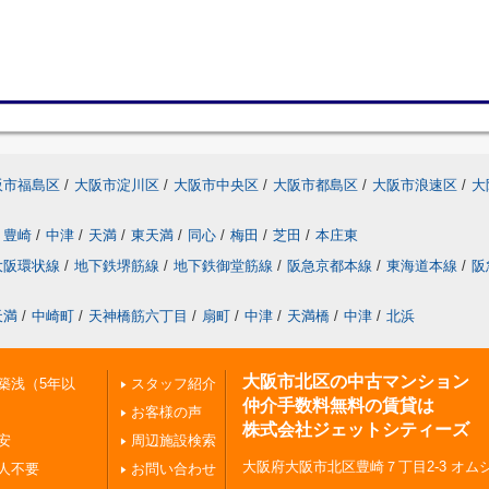
阪市福島区
/
大阪市淀川区
/
大阪市中央区
/
大阪市都島区
/
大阪市浪速区
/
大
豊崎
/
中津
/
天満
/
東天満
/
同心
/
梅田
/
芝田
/
本庄東
大阪環状線
/
地下鉄堺筋線
/
地下鉄御堂筋線
/
阪急京都本線
/
東海道本線
/
阪
天満
/
中崎町
/
天神橋筋六丁目
/
扇町
/
中津
/
天満橋
/
中津
/
北浜
大阪市北区の中古マンション
築浅（5年以
スタッフ紹介
仲介手数料無料の賃貸は
お客様の声
株式会社ジェットシティーズ
安
周辺施設検索
大阪府大阪市北区豊崎７丁目2-3 オムシ
人不要
お問い合わせ