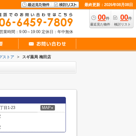
最終更新：2026年08月08日
00
00
件
件
最近見た物件
検討リスト
営業時間：9:00～19:00
定休日：年中無休
グストア
>
スギ薬局 梅田店
目1-23
MAP
▼
駅
駅