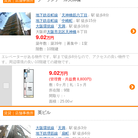
賃貸｜店舗事務所
地下鉄谷町線
「
天神橋筋六丁目
」駅 徒歩8分
地下鉄谷町線
「
中崎町
」駅 徒歩15分
大阪環状線
「
天満
」駅 徒歩16分
大阪府
大阪市北区
天神橋
８丁目
9.02
万円
築年数：築39年 ｜募集中：
1室
階数：10階建
エレベーターがある物件です。駅まで徒歩8分なので、アクセスの良い物件で
す。周辺環境の良い10階建ての建物です。
9.02
万
円
(管理費・共益費 8,800円)
敷：0ヶ月｜礼：1ヶ月
所在階：9階
間取り：-
面積：25.00㎡
英ビル
賃貸｜店舗事務所
大阪環状線
「
天満
」駅 徒歩3分
地下鉄堺筋線
「
扇町
」駅 徒歩6分