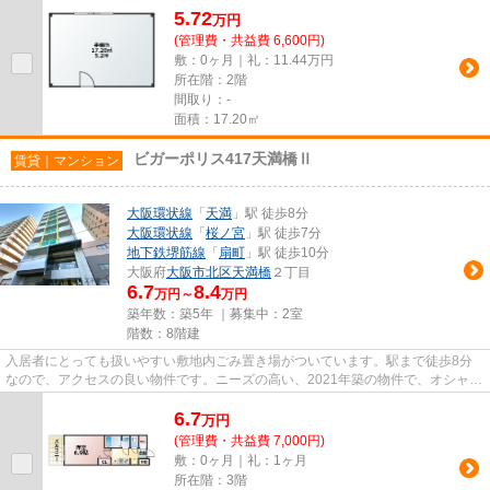
5.72
万
円
(管理費・共益費 6,600円)
敷：0ヶ月｜礼：11.44万円
所在階：2階
間取り：-
面積：17.20㎡
ビガーポリス417天満橋Ⅱ
賃貸｜マンション
大阪環状線
「
天満
」駅 徒歩8分
大阪環状線
「
桜ノ宮
」駅 徒歩7分
地下鉄堺筋線
「
扇町
」駅 徒歩10分
大阪府
大阪市北区
天満橋
２丁目
6.7
8.4
万円～
万円
築年数：築5年 ｜募集中：
2室
階数：8階建
入居者にとっても扱いやすい敷地内ごみ置き場がついています。駅まで徒歩8分
なので、アクセスの良い物件です。ニーズの高い、2021年築の物件で、オシャレ
な室内が魅力的。エレベーター...
6.7
万
円
(管理費・共益費 7,000円)
敷：0ヶ月｜礼：1ヶ月
所在階：3階