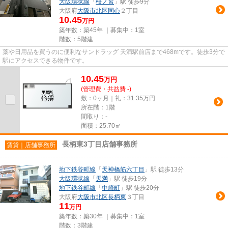
大阪環状線
「
桜ノ宮
」駅 徒歩9分
大阪府
大阪市北区
同心
２丁目
10.45
万円
築年数：築45年 ｜募集中：
1室
階数：5階建
薬や日用品を買うのに便利なサンドラッグ 天満駅前店まで468mです。徒歩3分で
駅にアクセスできる物件です。
10.45
万
円
(管理費・共益費 -)
敷：0ヶ月｜礼：31.35万円
所在階：1階
間取り：-
面積：25.70㎡
長柄東3丁目店舗事務所
賃貸｜店舗事務所
地下鉄谷町線
「
天神橋筋六丁目
」駅 徒歩13分
大阪環状線
「
天満
」駅 徒歩19分
地下鉄谷町線
「
中崎町
」駅 徒歩20分
大阪府
大阪市北区
長柄東
３丁目
11
万円
築年数：築30年 ｜募集中：
1室
階数：3階建