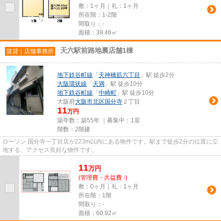
敷：1ヶ月｜礼：1ヶ月
所在階：1-2階
間取り：-
面積：39.46㎡
天六駅前路地裏店舗1棟
賃貸｜店舗事務所
地下鉄谷町線
「
天神橋筋六丁目
」駅 徒歩2分
大阪環状線
「
天満
」駅 徒歩10分
地下鉄谷町線
「
中崎町
」駅 徒歩10分
大阪府
大阪市北区
国分寺
２丁目
11
万円
築年数：築55年 ｜募集中：
1室
階数：2階建
ローソン 国分寺一丁目店が223m以内にある物件です。駅まで徒歩2分の位置に立
地する、アクセス良好な物件です。
11
万
円
(管理費・共益費 -)
敷：0ヶ月｜礼：1ヶ月
所在階：1階
間取り：-
面積：60.92㎡