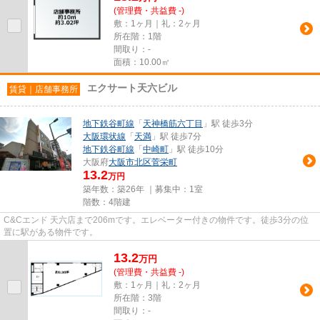
(管理費・共益費 -)
敷：1ヶ月｜礼：2ヶ月
所在階：1階
間取り：-
面積：10.00㎡
エクサート天六ビル
賃貸｜店舗事務所
地下鉄谷町線
「
天神橋筋六丁目
」駅 徒歩3分
大阪環状線
「
天満
」駅 徒歩7分
地下鉄谷町線
「
中崎町
」駅 徒歩10分
大阪府
大阪市北区
菅栄町
13.2
万円
築年数：築26年 ｜募集中：
1室
階数：4階建
C&Cエンド 天六店まで206mです。エレベーター付きの物件です。徒歩3分の位
置に駅がある物件です。
13.2
万
円
(管理費・共益費 -)
敷：1ヶ月｜礼：2ヶ月
所在階：3階
間取り：-