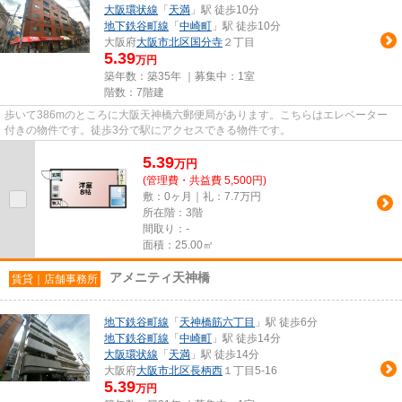
大阪環状線
「
天満
」駅 徒歩10分
地下鉄谷町線
「
中崎町
」駅 徒歩10分
大阪府
大阪市北区
国分寺
２丁目
5.39
万円
築年数：築35年 ｜募集中：
1室
階数：7階建
歩いて386mのところに大阪天神橋六郵便局があります。こちらはエレベーター
付きの物件です。徒歩3分で駅にアクセスできる物件です。
5.39
万
円
(管理費・共益費 5,500円)
敷：0ヶ月｜礼：7.7万円
所在階：3階
間取り：-
面積：25.00㎡
アメニティ天神橋
賃貸｜店舗事務所
地下鉄谷町線
「
天神橋筋六丁目
」駅 徒歩6分
地下鉄谷町線
「
中崎町
」駅 徒歩14分
大阪環状線
「
天満
」駅 徒歩14分
大阪府
大阪市北区
長柄西
１丁目5-16
5.39
万円