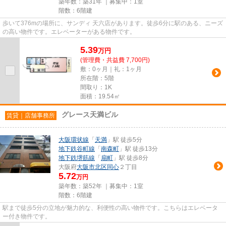
築年数：築31年 ｜募集中：
1室
階数：6階建
歩いて376mの場所に、サンディ 天六店があります。徒歩6分に駅のある、ニーズ
の高い物件です。エレベーターがある物件です。
5.39
万
円
(管理費・共益費 7,700円)
敷：0ヶ月｜礼：1ヶ月
所在階：5階
間取り：1K
面積：19.54㎡
グレース天満ビル
賃貸｜店舗事務所
大阪環状線
「
天満
」駅 徒歩5分
地下鉄谷町線
「
南森町
」駅 徒歩13分
地下鉄堺筋線
「
扇町
」駅 徒歩8分
大阪府
大阪市北区
同心
２丁目
5.72
万円
築年数：築52年 ｜募集中：
1室
階数：6階建
駅まで徒歩5分の立地が魅力的な、利便性の高い物件です。こちらはエレベータ
ー付き物件です。