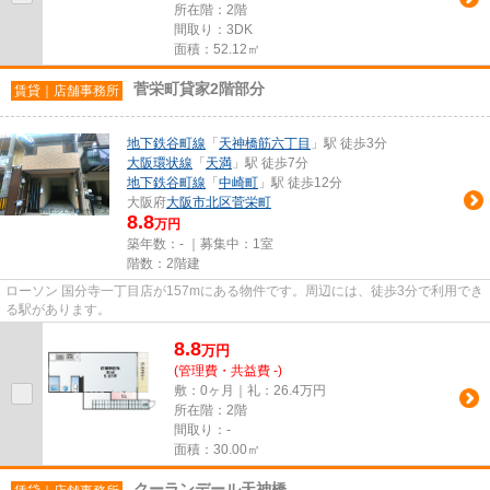
所在階：2階
間取り：3DK
面積：52.12㎡
菅栄町貸家2階部分
賃貸｜店舗事務所
地下鉄谷町線
「
天神橋筋六丁目
」駅 徒歩3分
大阪環状線
「
天満
」駅 徒歩7分
地下鉄谷町線
「
中崎町
」駅 徒歩12分
大阪府
大阪市北区
菅栄町
8.8
万円
築年数：- ｜募集中：
1室
階数：2階建
ローソン 国分寺一丁目店が157mにある物件です。周辺には、徒歩3分で利用でき
る駅があります。
8.8
万
円
(管理費・共益費 -)
敷：0ヶ月｜礼：26.4万円
所在階：2階
間取り：-
面積：30.00㎡
クーランデール天神橋