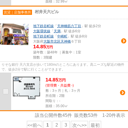
面積：32.99㎡
村井天六ビル
賃貸｜店舗事務所
地下鉄谷町線
「
天神橋筋六丁目
」駅 徒歩2分
大阪環状線
「
天満
」駅 徒歩6分
地下鉄谷町線
「
中崎町
」駅 徒歩8分
大阪府
大阪市北区
天神橋
６丁目
14.85
万円
築年数：築48年 ｜募集中：
1室
階数：3階建
りそな銀行 天六支店が歩いて180mのところにあります。高ニーズな駅近の物件
で、徒歩2分で駅に行くことができます。
14.85
万
円
(管理費・共益費 -)
敷：3ヶ月｜礼：3ヶ月
所在階：2階
間取り：-
面積：35.00㎡
該当公開件数
45
件 販売数
53
件
1-20
件表示
1
2
3
<<前へ
次へ>>
最初