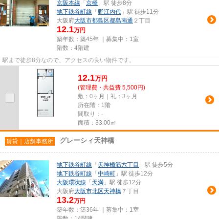
京阪本線
「
京橋
」駅 徒歩8分
地下鉄谷町線
「
野江内代
」駅 徒歩11分
大阪府
大阪市都島区
都島南通
２丁目
12.1
万円
築年数：築45年 ｜募集中：
1室
階数：4階建
駅まで徒歩8分なので、アクセスの良い物件です。
12.1
万
円
(管理費・共益費 5,500円)
敷：0ヶ月｜礼：3ヶ月
所在階：1階
間取り：-
面積：33.00㎡
グレーシィ天神橋
賃貸｜店舗事務所
地下鉄谷町線
「
天神橋筋六丁目
」駅 徒歩5分
地下鉄谷町線
「
中崎町
」駅 徒歩12分
大阪環状線
「
天満
」駅 徒歩12分
大阪府
大阪市北区
天神橋
７丁目
13.2
万円
築年数：築36年 ｜募集中：
1室
階数：14階建