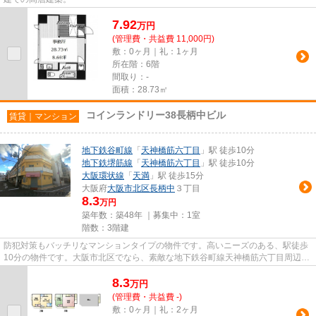
7.92
万
円
(管理費・共益費 11,000円)
敷：0ヶ月｜礼：1ヶ月
所在階：6階
間取り：-
面積：28.73㎡
コインランドリー38長柄中ビル
賃貸｜マンション
地下鉄谷町線
「
天神橋筋六丁目
」駅 徒歩10分
地下鉄堺筋線
「
天神橋筋六丁目
」駅 徒歩10分
大阪環状線
「
天満
」駅 徒歩15分
大阪府
大阪市北区
長柄中
３丁目
8.3
万円
築年数：築48年 ｜募集中：
1室
階数：3階建
防犯対策もバッチリなマンションタイプの物件です。高いニーズのある、駅徒歩
10分の物件です。大阪市北区でなら、素敵な地下鉄谷町線天神橋筋六丁目周辺の
物件をご紹介できます。06-64...
8.3
万
円
(管理費・共益費 -)
敷：0ヶ月｜礼：2ヶ月