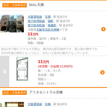
NIAL天満
賃貸｜店舗事務所
大阪環状線
「
天満
」駅 徒歩2分
地下鉄堺筋線
「
扇町
」駅 徒歩3分
地下鉄谷町線
「
南森町
」駅 徒歩8分
大阪府
大阪市北区
天神橋
４丁目
11
万円
築年数：築3年 ｜募集中：
1室
階数：3階建
徒歩2分で駅にアクセス可能な、魅力的な駅近物件です。最上階の物件です。
2023年築の物件となっており、きれいな室内が魅力となっています。
11
万
円
(管理費・共益費 22,000円)
敷：-｜礼：0ヶ月
所在階：3階
間取り：-
面積：14.24㎡
アリタセントラル京橋
賃貸｜店舗事務所
大阪環状線
「
京橋
」駅 徒歩8分