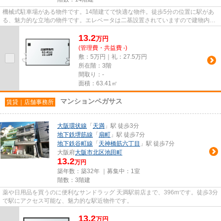
機械式駐車場がある物件です。14階建てで快適な物件。徒歩5分の位置に駅があ
る、魅力的な立地の物件です。エレベータは二基設置されていますので建物内の
移動が快適です。忙しい方にも...
13.2
万
円
(管理費・共益費 -)
敷：5万円｜礼：27.5万円
所在階：3階
間取り：-
面積：63.41㎡
マンションペガサス
賃貸｜店舗事務所
大阪環状線
「
天満
」駅 徒歩3分
地下鉄堺筋線
「
扇町
」駅 徒歩7分
地下鉄谷町線
「
天神橋筋六丁目
」駅 徒歩7分
大阪府
大阪市北区
池田町
13.2
万円
築年数：築32年 ｜募集中：
1室
階数：3階建
薬や日用品を買うのに便利なサンドラッグ 天満駅前店まで、396mです。徒歩3分
で駅にアクセス可能な、魅力的な駅近物件です。
13.2
万
円