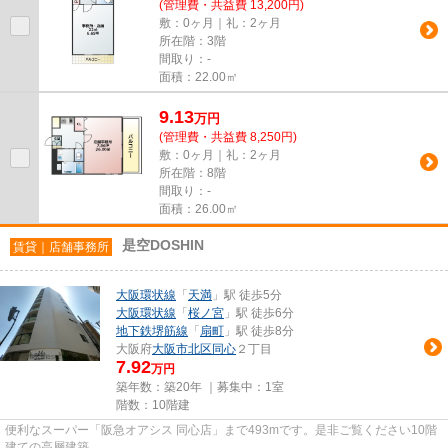
(管理費・共益費 13,200円)
敷：0ヶ月｜礼：2ヶ月
所在階：3階
間取り：-
面積：22.00㎡
9.13
万
円
(管理費・共益費 8,250円)
敷：0ヶ月｜礼：2ヶ月
所在階：8階
間取り：-
面積：26.00㎡
是空DOSHIN
賃貸｜店舗事務所
大阪環状線
「
天満
」駅 徒歩5分
大阪環状線
「
桜ノ宮
」駅 徒歩6分
地下鉄堺筋線
「
扇町
」駅 徒歩8分
大阪府
大阪市北区
同心
２丁目
7.92
万円
築年数：築20年 ｜募集中：
1室
階数：10階建
便利なスーパー「阪急オアシス 同心店」まで493mです。是非ご覧ください10階
建ての高層建築。