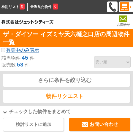
0
0
検討リスト
最近見た物件
お問合せ
ザ・ダイソー イズミヤ天六樋之口店の周辺物件
一覧
募集中のみ表示
45
該当物件
件
53
販売数
件
さらに条件を絞り込む
物件リクエスト
チェックした物件をまとめて
検討リストに追加
お問い合わせ