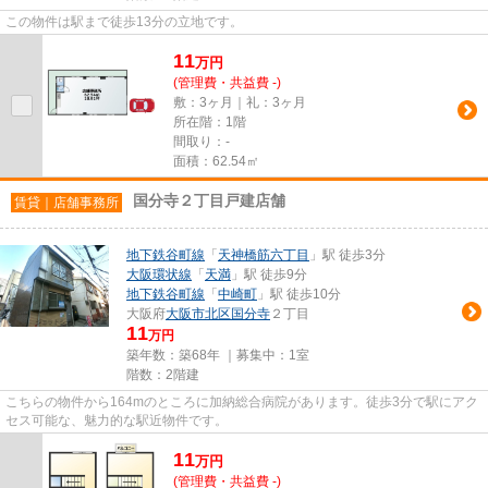
この物件は駅まで徒歩13分の立地です。
11
万
円
(管理費・共益費 -)
敷：3ヶ月｜礼：3ヶ月
所在階：1階
間取り：-
面積：62.54㎡
国分寺２丁目戸建店舗
賃貸｜店舗事務所
地下鉄谷町線
「
天神橋筋六丁目
」駅 徒歩3分
大阪環状線
「
天満
」駅 徒歩9分
地下鉄谷町線
「
中崎町
」駅 徒歩10分
大阪府
大阪市北区
国分寺
２丁目
11
万円
築年数：築68年 ｜募集中：
1室
階数：2階建
こちらの物件から164mのところに加納総合病院があります。徒歩3分で駅にアク
セス可能な、魅力的な駅近物件です。
11
万
円
(管理費・共益費 -)