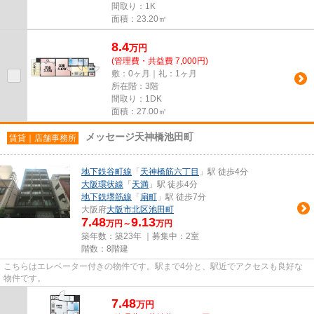
間取り：1K
面積：23.20㎡
8.4
万
円
(管理費・共益費 7,000円)
敷：0ヶ月｜礼：1ヶ月
所在階：3階
間取り：1DK
面積：27.00㎡
メッセージ天神橋池田町
賃貸｜店舗事務所
地下鉄谷町線
「
天神橋筋六丁目
」駅 徒歩4分
大阪環状線
「
天満
」駅 徒歩4分
地下鉄堺筋線
「
扇町
」駅 徒歩7分
大阪府
大阪市北区
池田町
7.48
9.13
万円～
万円
築年数：築23年 ｜募集中：
2室
階数：8階建
こちらはエレベーター付きの物件です。駅まで4分と、駅近でアクセスも良好な
物件です。
7.48
万
円