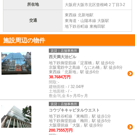
所在地
大阪府大阪市北区曾根崎２丁目3-2
東西線 北新地駅
交通
東海道・山陽本線 大阪駅
地下鉄谷町線 東梅田駅
施設周辺の物件
賃貸｜店舗事務所
西天満大治ビル
地下鉄御堂筋線「淀屋橋」駅 徒歩6分
京阪電鉄中之島線「なにわ橋」駅 徒歩8分
東西線「北新地」駅 徒歩6分
38.7684万円
間取:
-
建物面積:
- / 32.04坪
土地面積:
- / -
敷金/礼金:
6ヶ月/0ヶ月
賃貸｜店舗事務所
コウヅキキャピタルウエスト
地下鉄谷町線「東梅田」駅 徒歩1分
地下鉄御堂筋線「梅田」駅 徒歩5分
大阪環状線「大阪」駅 徒歩9分
200.7555万円