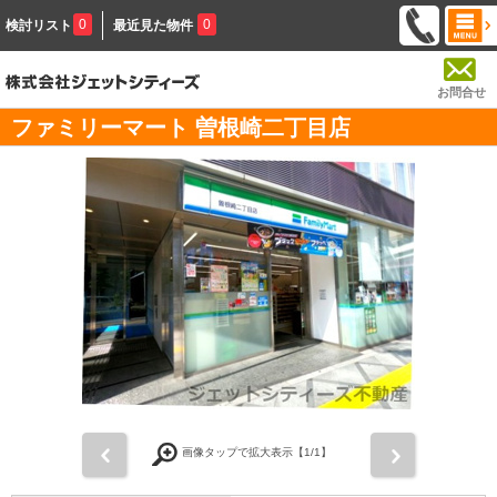
0
0
検討リスト
最近見た物件
お問合せ
ファミリーマート 曽根崎二丁目店
前
次
画像タップで拡大表示【
1
/1】