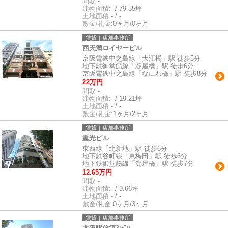
間取:
-
建物面積:
- / 79.35坪
土地面積:
- / -
敷金/礼金:
0ヶ月/0ヶ月
賃貸｜店舗事務所
西天満ロイヤービル
京阪電鉄中之島線「大江橋」駅 徒歩5分
地下鉄御堂筋線「淀屋橋」駅 徒歩6分
京阪電鉄中之島線「なにわ橋」駅 徒歩8分
22万円
間取:
-
建物面積:
- / 19.21坪
土地面積:
- / -
敷金/礼金:
1ヶ月/2ヶ月
賃貸｜店舗事務所
重光ビル
東西線「北新地」駅 徒歩6分
地下鉄谷町線「東梅田」駅 徒歩6分
地下鉄御堂筋線「淀屋橋」駅 徒歩7分
12.65万円
間取:
-
建物面積:
- / 9.66坪
土地面積:
- / -
敷金/礼金:
0ヶ月/3ヶ月
賃貸｜店舗事務所