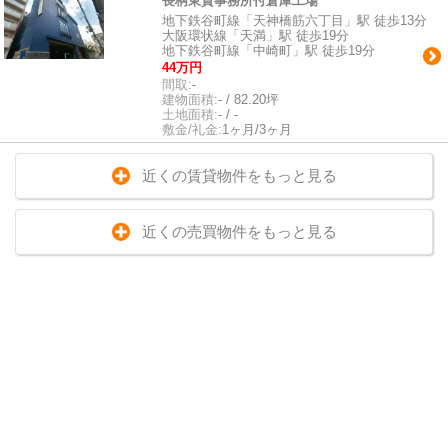
長柄東貸事務所付倉庫工場
地下鉄谷町線「天神橋筋六丁目」駅 徒歩13分
大阪環状線「天満」駅 徒歩19分
地下鉄谷町線「中崎町」駅 徒歩19分
44万円
間取:
-
建物面積:
- / 82.20坪
土地面積:
- / -
敷金/礼金:
1ヶ月/3ヶ月
近くの賃貸物件をもっと見る
近くの売買物件をもっと見る