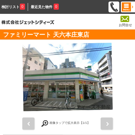
0
0
検討リスト
最近見た物件
お問合せ
ファミリーマート 天六本庄東店
前
次
画像タップで拡大表示【
1
/1】