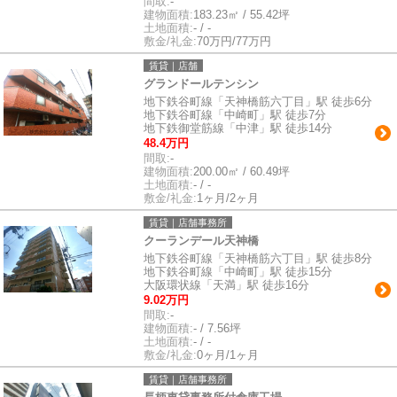
間取:
-
建物面積:
183.23㎡ / 55.42坪
土地面積:
- / -
敷金/礼金:
70万円/77万円
賃貸｜店舗
グランドールテンシン
地下鉄谷町線「天神橋筋六丁目」駅 徒歩6分
地下鉄谷町線「中崎町」駅 徒歩7分
地下鉄御堂筋線「中津」駅 徒歩14分
48.4万円
間取:
-
建物面積:
200.00㎡ / 60.49坪
土地面積:
- / -
敷金/礼金:
1ヶ月/2ヶ月
賃貸｜店舗事務所
クーランデール天神橋
地下鉄谷町線「天神橋筋六丁目」駅 徒歩8分
地下鉄谷町線「中崎町」駅 徒歩15分
大阪環状線「天満」駅 徒歩16分
9.02万円
間取:
-
建物面積:
- / 7.56坪
土地面積:
- / -
敷金/礼金:
0ヶ月/1ヶ月
賃貸｜店舗事務所