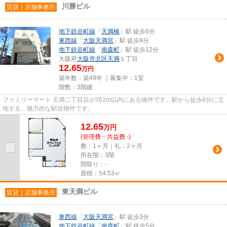
川勝ビル
賃貸｜店舗事務所
地下鉄谷町線
「
天満橋
」駅 徒歩6分
東西線
「
大阪天満宮
」駅 徒歩9分
地下鉄谷町線
「
南森町
」駅 徒歩12分
大阪府
大阪市北区
天満
１丁目
12.65
万円
築年数：築49年 ｜募集中：
1室
階数：3階建
ファミリーマート 天満二丁目店が362m以内にある物件です。駅から徒歩6分に立
地する、魅力的な駅近物件です。
12.65
万
円
(管理費・共益費 -)
敷：1ヶ月｜礼：2ヶ月
所在階：3階
間取り：-
面積：54.53㎡
東天満ビル
賃貸｜店舗事務所
東西線
「
大阪天満宮
」駅 徒歩3分
地下鉄谷町線
「
南森町
」駅 徒歩5分