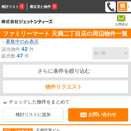
0
0
検討リスト
最近見た物件
お問合せ
ファミリーマート 天満二丁目店の周辺物件一覧
募集中のみ表示
42
該当物件
件
47
販売数
件
さらに条件を絞り込む
物件リクエスト
チェックした物件をまとめて
検討リストに追加
お問い合わせ
天満双葉ビル
賃貸｜店舗事務所