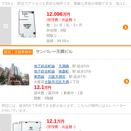
で3分と、駅近でアクセスも良好な物件です。素敵な景色が堪能できる、地上10
階建ての物件。
12.096
万
円
(管理費・共益費 -)
敷：3ヶ月｜礼：3ヶ月
所在階：6階
間取り：-
面積：49.58㎡
サンバレー天満ビル
賃貸｜店舗事務所
地下鉄谷町線
「
天満橋
」駅 徒歩5分
地下鉄谷町線
「
南森町
」駅 徒歩10分
東西線
「
大阪天満宮
」駅 徒歩7分
大阪府
大阪市北区
天満
２丁目
12.1
万円
築年数：築35年 ｜募集中：
1室
階数：9階建
周辺には、徒歩5分で利用できる駅があります。こちらの物件にはエレベーター
が付いています。
12.1
万
円
(管理費・共益費 -)