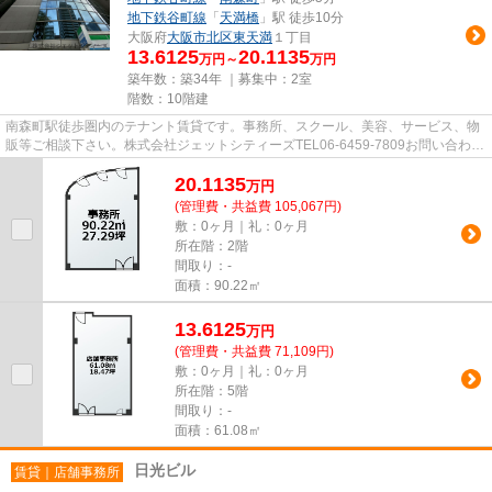
地下鉄谷町線
「
天満橋
」駅 徒歩10分
大阪府
大阪市北区
東天満
１丁目
13.6125
20.1135
万円～
万円
築年数：築34年 ｜募集中：
2室
階数：10階建
南森町駅徒歩圏内のテナント賃貸です。事務所、スクール、美容、サービス、物
販等ご相談下さい。株式会社ジェットシティーズTEL06-6459-7809お問い合わせ
お待ちしております
20.1135
万
円
(管理費・共益費 105,067円)
敷：0ヶ月｜礼：0ヶ月
所在階：2階
間取り：-
面積：90.22㎡
13.6125
万
円
(管理費・共益費 71,109円)
敷：0ヶ月｜礼：0ヶ月
所在階：5階
間取り：-
面積：61.08㎡
日光ビル
賃貸｜店舗事務所