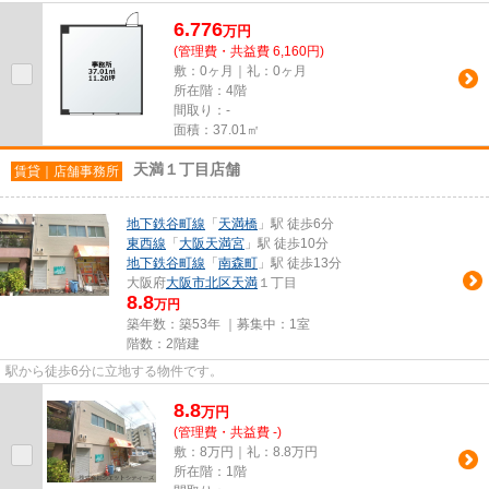
6.776
万
円
(管理費・共益費 6,160円)
敷：0ヶ月｜礼：0ヶ月
所在階：4階
間取り：-
面積：37.01㎡
天満１丁目店舗
賃貸｜店舗事務所
地下鉄谷町線
「
天満橋
」駅 徒歩6分
東西線
「
大阪天満宮
」駅 徒歩10分
地下鉄谷町線
「
南森町
」駅 徒歩13分
大阪府
大阪市北区
天満
１丁目
8.8
万円
築年数：築53年 ｜募集中：
1室
階数：2階建
駅から徒歩6分に立地する物件です。
8.8
万
円
(管理費・共益費 -)
敷：8万円｜礼：8.8万円
所在階：1階