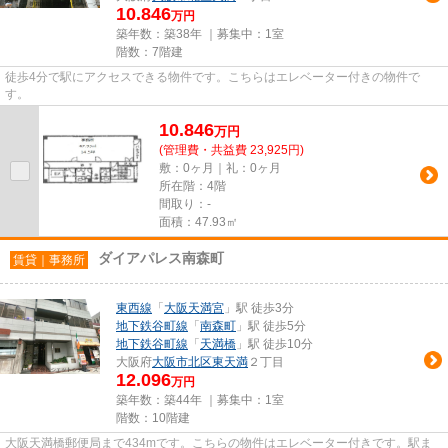
10.846
万円
築年数：築38年 ｜募集中：
1室
階数：7階建
徒歩4分で駅にアクセスできる物件です。こちらはエレベーター付きの物件で
す。
10.846
万
円
(管理費・共益費 23,925円)
敷：0ヶ月｜礼：0ヶ月
所在階：4階
間取り：-
面積：47.93㎡
ダイアパレス南森町
賃貸｜事務所
東西線
「
大阪天満宮
」駅 徒歩3分
地下鉄谷町線
「
南森町
」駅 徒歩5分
地下鉄谷町線
「
天満橋
」駅 徒歩10分
大阪府
大阪市北区
東天満
２丁目
12.096
万円
築年数：築44年 ｜募集中：
1室
階数：10階建
大阪天満橋郵便局まで434mです。こちらの物件はエレベーター付きです。駅ま