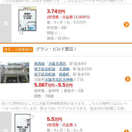
こちらは徒歩7分に立地する物件です。こちらはエレベーター付きの物件です。
3.74
万
円
(管理費・共益費 11,000円)
敷：0ヶ月｜礼：5.5万円
所在階：4階
間取り：-
面積：18.06㎡
グラン・ビルド渡辺Ⅰ
賃貸｜店舗事務所
東西線
「
大阪天満宮
」駅 徒歩4分
地下鉄谷町線
「
天満橋
」駅 徒歩10分
地下鉄谷町線
「
南森町
」駅 徒歩5分
大阪府
大阪市北区
天神橋
１丁目
5.087
5.5
万円～
万円
築年数：築38年 ｜募集中：
2室
階数：7階建
歩いて369mのところに大阪天神橋郵便局があります。こちらの物件にはエレベ
ーターが付いています。駅まで歩いてアクセスできる、徒歩4分の距離に立地す
る物件です。
5.5
万
円
(管理費・共益費 -)
敷：0ヶ月｜礼：0ヶ月