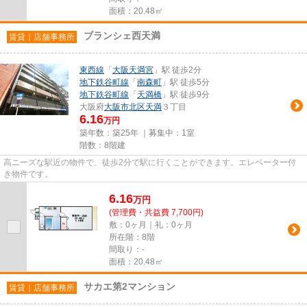
面積：20.48㎡
ブランシェ西天満
賃貸｜店舗事務所
東西線
「
大阪天満宮
」駅 徒歩2分
地下鉄谷町線
「
南森町
」駅 徒歩5分
地下鉄谷町線
「
天満橋
」駅 徒歩9分
大阪府
大阪市北区
天満
３丁目
6.16
万円
築年数：築25年 ｜募集中：
1室
階数：8階建
高ニーズな駅近の物件で、徒歩2分で駅に行くことができます。エレベーター付
き物件です。
6.16
万
円
(管理費・共益費 7,700円)
敷：0ヶ月｜礼：0ヶ月
所在階：8階
間取り：-
面積：20.48㎡
サカエ第2マンション
賃貸｜店舗事務所