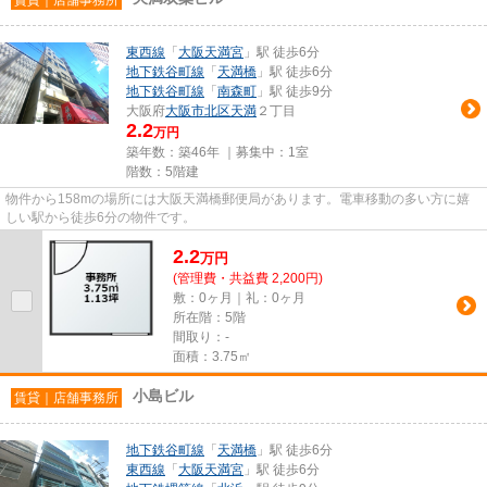
東西線
「
大阪天満宮
」駅 徒歩6分
地下鉄谷町線
「
天満橋
」駅 徒歩6分
地下鉄谷町線
「
南森町
」駅 徒歩9分
大阪府
大阪市北区
天満
２丁目
2.2
万円
築年数：築46年 ｜募集中：
1室
階数：5階建
物件から158mの場所には大阪天満橋郵便局があります。電車移動の多い方に嬉
しい駅から徒歩6分の物件です。
2.2
万
円
(管理費・共益費 2,200円)
敷：0ヶ月｜礼：0ヶ月
所在階：5階
間取り：-
面積：3.75㎡
小島ビル
賃貸｜店舗事務所
地下鉄谷町線
「
天満橋
」駅 徒歩6分
東西線
「
大阪天満宮
」駅 徒歩6分