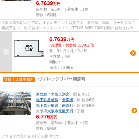
6.7639
万円
築年数：築58年 ｜募集中：
1室
階数：8階建
大阪天満宮駅エリアのおすすめテナント賃貸です。事務所、物販、サービス等ご
相談下さい。株式会社ジェットシティーズTEL06-6459-7809お問い合わせお待ち
しております。
6.7639
万
円
(管理費・共益費 37,462円)
敷：0ヶ月｜礼：0ヶ月
所在階：7階
間取り：-
面積：20.96㎡
ヴィレッジリバー南森町
賃貸｜店舗事務所
東西線
「
大阪天満宮
」駅 徒歩6分
地下鉄谷町線
「
天満橋
」駅 徒歩6分
地下鉄谷町線
「
南森町
」駅 徒歩9分
大阪府
大阪市北区
天満
２丁目
6.776
万円
築年数：築54年 ｜募集中：
1室
階数：8階建
アクセスの良い徒歩6分の物件です。