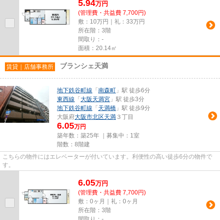
5.94
万
円
(管理費・共益費 7,700円)
敷：10万円｜礼：33万円
所在階：3階
間取り：-
面積：20.14㎡
ブランシェ天満
賃貸｜店舗事務所
地下鉄谷町線
「
南森町
」駅 徒歩6分
東西線
「
大阪天満宮
」駅 徒歩3分
地下鉄谷町線
「
天満橋
」駅 徒歩9分
大阪府
大阪市北区
天満
３丁目
6.05
万円
築年数：築25年 ｜募集中：
1室
階数：8階建
こちらの物件にはエレベーターが付いています。利便性の高い徒歩6分の物件で
す。
6.05
万
円
(管理費・共益費 7,700円)
敷：0ヶ月｜礼：0ヶ月
所在階：3階
間取り：-