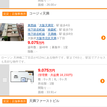
間取り：-
面積：26.00㎡
コージィ天満
賃貸｜店舗事務所
東西線
「
大阪天満宮
」駅 徒歩4分
地下鉄谷町線
「
南森町
」駅 徒歩7分
地下鉄谷町線
「
天満橋
」駅 徒歩8分
大阪府
大阪市北区
天満
３丁目
9.075
万円
築年数：築48年 ｜募集中：
1室
階数：-
ローソン 天神橋二丁目店が412mにある物件です。駅まで4分と、駅近でアクセス
も良好な物件です。
9.075
万
円
(管理費・共益費 18,150円)
敷：0ヶ月｜礼：0ヶ月
所在階：1階
間取り：-
面積：33.91㎡
天満ファーストビル
賃貸｜店舗事務所