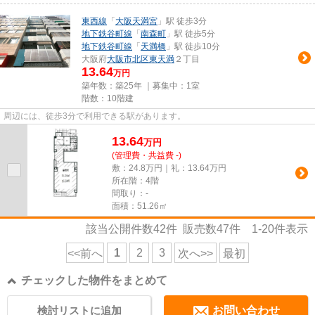
東西線
「
大阪天満宮
」駅 徒歩3分
地下鉄谷町線
「
南森町
」駅 徒歩5分
地下鉄谷町線
「
天満橋
」駅 徒歩10分
大阪府
大阪市北区
東天満
２丁目
13.64
万円
築年数：築25年 ｜募集中：
1室
階数：10階建
周辺には、徒歩3分で利用できる駅があります。
13.64
万
円
(管理費・共益費 -)
敷：24.8万円｜礼：13.64万円
所在階：4階
間取り：-
面積：51.26㎡
該当公開件数
42
件 販売数
47
件
1-20
件表示
1
2
3
<<前へ
次へ>>
最初
チェックした物件をまとめて
検討リストに追加
お問い合わせ