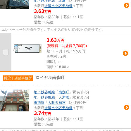
地下鉄堺筋線
「
北浜
」駅 徒歩9分
大阪府
大阪市北区
天神橋
１丁目
3.63
万円
築年数：築38年 ｜募集中：
1室
階数：6階建
エレベーター付き物件です。アクセスの良い徒歩6分の物件です。
3.63
万
円
(管理費・共益費 7,700円)
敷：0ヶ月｜礼：5.5万円
所在階：2階
間取り：-
面積：18.00㎡
ロイヤル南森町
賃貸｜店舗事務所
地下鉄谷町線
「
南森町
」駅 徒歩7分
地下鉄谷町線
「
天満橋
」駅 徒歩7分
東西線
「
大阪天満宮
」駅 徒歩6分
大阪府
大阪市北区
天神橋
１丁目
3.74
万円
築年数：築47年 ｜募集中：
1室
階数：5階建