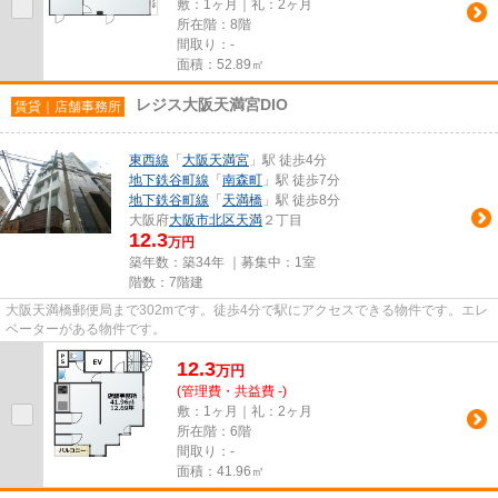
敷：1ヶ月｜礼：2ヶ月
所在階：8階
間取り：-
面積：52.89㎡
レジス大阪天満宮DIO
賃貸｜店舗事務所
東西線
「
大阪天満宮
」駅 徒歩4分
地下鉄谷町線
「
南森町
」駅 徒歩7分
地下鉄谷町線
「
天満橋
」駅 徒歩8分
大阪府
大阪市北区
天満
２丁目
12.3
万円
築年数：築34年 ｜募集中：
1室
階数：7階建
大阪天満橋郵便局まで302mです。徒歩4分で駅にアクセスできる物件です。エレ
ベーターがある物件です。
12.3
万
円
(管理費・共益費 -)
敷：1ヶ月｜礼：2ヶ月
所在階：6階
間取り：-
面積：41.96㎡