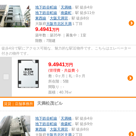
地下鉄谷町線
「
天満橋
」駅 徒歩4分
地下鉄谷町線
「
南森町
」駅 徒歩11分
東西線
「
大阪天満宮
」駅 徒歩8分
大阪府
大阪市北区
天満
１丁目
9.4941
万円
築年数：築35年 ｜募集中：
1室
階数：7階建
徒歩4分で駅にアクセス可能な、魅力的な駅近物件です。こちらはエレベーター
付きの物件です。
9.4941
万
円
(管理費・共益費 -)
敷：0ヶ月｜礼：0ヶ月
所在階：5階
間取り：-
面積：40.76㎡
天満松茂ビル
賃貸｜店舗事務所
地下鉄谷町線
「
天満橋
」駅 徒歩4分
地下鉄谷町線
「
南森町
」駅 徒歩9分
東西線
「
大阪天満宮
」駅 徒歩8分
大阪府
大阪市北区
天満
２丁目