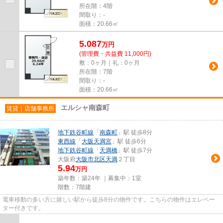
所在階：4階
間取り：-
面積：20.66㎡
5.087
万
円
(管理費・共益費 11,000円)
敷：0ヶ月｜礼：0ヶ月
所在階：7階
間取り：-
面積：20.66㎡
エルシャ南森町
賃貸｜店舗事務所
地下鉄谷町線
「
南森町
」駅 徒歩8分
東西線
「
大阪天満宮
」駅 徒歩6分
地下鉄谷町線
「
天満橋
」駅 徒歩7分
大阪府
大阪市北区
天満
２丁目
5.94
万円
築年数：築24年 ｜募集中：
1室
階数：7階建
電車移動の多い方に嬉しい駅から徒歩8分の物件です。こちらの物件はエレベー
ター付きです。