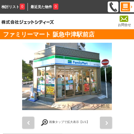
0
0
検討リスト
最近見た物件
お問合せ
ファミリーマート 阪急中津駅前店
前
次
画像タップで拡大表示【
1
/1】