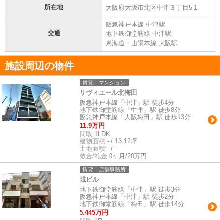
所在地
大阪府大阪市北区中津３丁目5-1
阪急神戸本線 中津駅
交通
地下鉄御堂筋線 中津駅
東海道・山陽本線 大阪駅
施設周辺の物件
賃貸｜マンション
リヴィエール北梅田
阪急神戸本線「中津」駅 徒歩4分
地下鉄御堂筋線「中津」駅 徒歩8分
阪急神戸本線「大阪梅田」駅 徒歩13分
11.9万円
間取:
1LDK
建物面積:
- / 13.12坪
土地面積:
- / -
敷金/礼金:
0ヶ月/20万円
賃貸｜店舗事務所
城ビル
地下鉄御堂筋線「中津」駅 徒歩3分
阪急神戸本線「中津」駅 徒歩2分
地下鉄御堂筋線「梅田」駅 徒歩14分
5.445万円