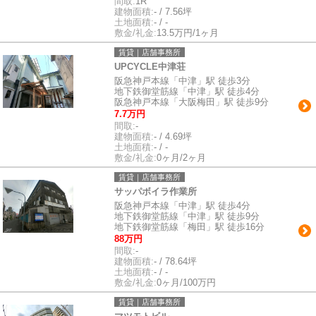
間取:
1R
建物面積:
- / 7.56坪
土地面積:
- / -
敷金/礼金:
13.5万円/1ヶ月
賃貸｜店舗事務所
UPCYCLE中津荘
阪急神戸本線「中津」駅 徒歩3分
地下鉄御堂筋線「中津」駅 徒歩4分
阪急神戸本線「大阪梅田」駅 徒歩9分
7.7万円
間取:
-
建物面積:
- / 4.69坪
土地面積:
- / -
敷金/礼金:
0ヶ月/2ヶ月
賃貸｜店舗事務所
サッパボイラ作業所
阪急神戸本線「中津」駅 徒歩4分
地下鉄御堂筋線「中津」駅 徒歩9分
地下鉄御堂筋線「梅田」駅 徒歩16分
88万円
間取:
-
建物面積:
- / 78.64坪
土地面積:
- / -
敷金/礼金:
0ヶ月/100万円
賃貸｜店舗事務所