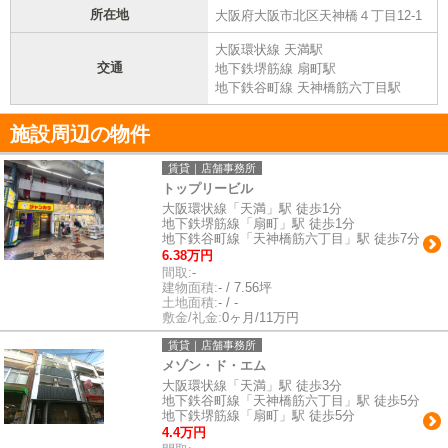
所在地
大阪府大阪市北区天神橋４丁目12-1
大阪環状線 天満駅
交通
地下鉄堺筋線 扇町駅
地下鉄谷町線 天神橋筋六丁目駅
施設周辺の物件
賃貸｜店舗事務所
トップリービル
大阪環状線「天満」駅 徒歩1分
地下鉄堺筋線「扇町」駅 徒歩1分
地下鉄谷町線「天神橋筋六丁目」駅 徒歩7分
6.38万円
間取:
-
建物面積:
- / 7.56坪
土地面積:
- / -
敷金/礼金:
0ヶ月/11万円
賃貸｜店舗事務所
メゾン・ド・エム
大阪環状線「天満」駅 徒歩3分
地下鉄谷町線「天神橋筋六丁目」駅 徒歩5分
地下鉄堺筋線「扇町」駅 徒歩5分
4.4万円