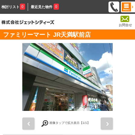
0
0
検討リスト
最近見た物件
お問合せ
ファミリーマート JR天満駅前店
前
次
画像タップで拡大表示【
1
/1】