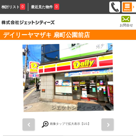
0
0
検討リスト
最近見た物件
お問合せ
デイリーヤマザキ 扇町公園前店
前
次
画像タップで拡大表示【
1
/1】