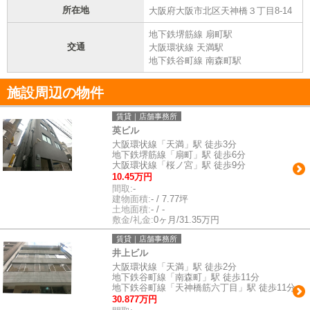
所在地
大阪府大阪市北区天神橋３丁目8-14
地下鉄堺筋線 扇町駅
交通
大阪環状線 天満駅
地下鉄谷町線 南森町駅
施設周辺の物件
賃貸｜店舗事務所
英ビル
大阪環状線「天満」駅 徒歩3分
地下鉄堺筋線「扇町」駅 徒歩6分
大阪環状線「桜ノ宮」駅 徒歩9分
10.45万円
間取:
-
建物面積:
- / 7.77坪
土地面積:
- / -
敷金/礼金:
0ヶ月/31.35万円
賃貸｜店舗事務所
井上ビル
大阪環状線「天満」駅 徒歩2分
地下鉄谷町線「南森町」駅 徒歩11分
地下鉄谷町線「天神橋筋六丁目」駅 徒歩11分
30.877万円