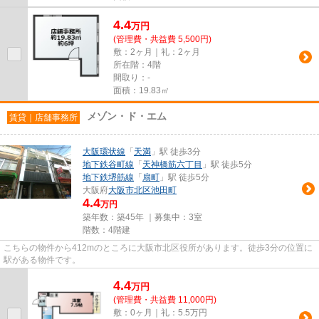
4.4
万
円
(管理費・共益費 5,500円)
敷：2ヶ月｜礼：2ヶ月
所在階：4階
間取り：-
面積：19.83㎡
メゾン・ド・エム
賃貸｜店舗事務所
大阪環状線
「
天満
」駅 徒歩3分
地下鉄谷町線
「
天神橋筋六丁目
」駅 徒歩5分
地下鉄堺筋線
「
扇町
」駅 徒歩5分
大阪府
大阪市北区
池田町
4.4
万円
築年数：築45年 ｜募集中：
3室
階数：4階建
こちらの物件から412mのところに大阪市北区役所があります。徒歩3分の位置に
駅がある物件です。
4.4
万
円
(管理費・共益費 11,000円)
敷：0ヶ月｜礼：5.5万円