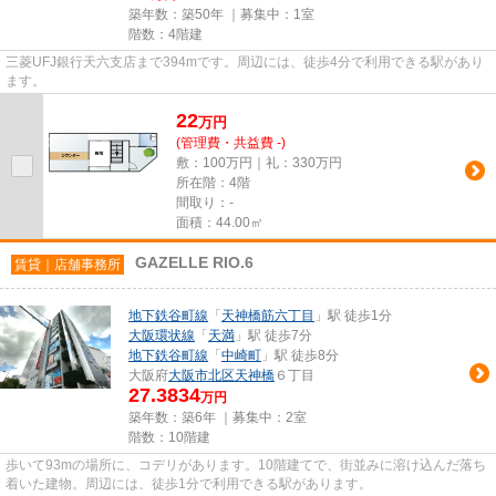
築年数：築50年 ｜募集中：
1室
階数：4階建
三菱UFJ銀行天六支店まで394mです。周辺には、徒歩4分で利用できる駅があり
ます。
22
万
円
(管理費・共益費 -)
敷：100万円｜礼：330万円
所在階：4階
間取り：-
面積：44.00㎡
GAZELLE RIO.6
賃貸｜店舗事務所
地下鉄谷町線
「
天神橋筋六丁目
」駅 徒歩1分
大阪環状線
「
天満
」駅 徒歩7分
地下鉄谷町線
「
中崎町
」駅 徒歩8分
大阪府
大阪市北区
天神橋
６丁目
27.3834
万円
築年数：築6年 ｜募集中：
2室
階数：10階建
歩いて93mの場所に、コデリがあります。10階建てで、街並みに溶け込んだ落ち
着いた建物。周辺には、徒歩1分で利用できる駅があります。