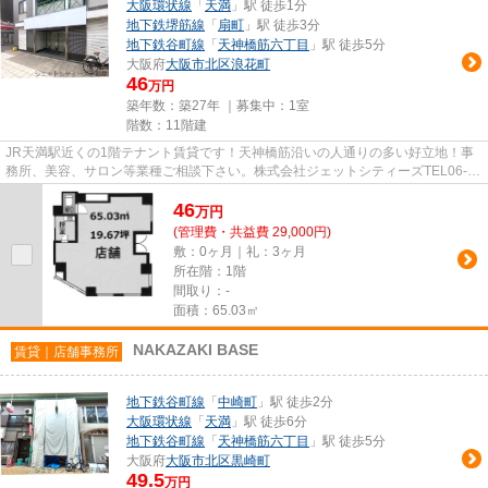
大阪環状線
「
天満
」駅 徒歩1分
地下鉄堺筋線
「
扇町
」駅 徒歩3分
地下鉄谷町線
「
天神橋筋六丁目
」駅 徒歩5分
大阪府
大阪市北区
浪花町
46
万円
築年数：築27年 ｜募集中：
1室
階数：11階建
JR天満駅近くの1階テナント賃貸です！天神橋筋沿いの人通りの多い好立地！事
務所、美容、サロン等業種ご相談下さい。株式会社ジェットシティーズTEL06-
6459-7809お問い合わせお待ちし...
46
万
円
(管理費・共益費 29,000円)
敷：0ヶ月｜礼：3ヶ月
所在階：1階
間取り：-
面積：65.03㎡
NAKAZAKI BASE
賃貸｜店舗事務所
地下鉄谷町線
「
中崎町
」駅 徒歩2分
大阪環状線
「
天満
」駅 徒歩6分
地下鉄谷町線
「
天神橋筋六丁目
」駅 徒歩5分
大阪府
大阪市北区
黒崎町
49.5
万円