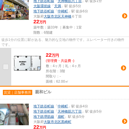
地下鉄谷町線
「
天神橋筋六丁目
」駅 徒歩1分
大阪環状線
「
天満
」駅 徒歩5分
地下鉄谷町線
「
中崎町
」駅 徒歩6分
大阪府
大阪市北区
天神橋
６丁目
22
万円
築年数：築33年 ｜募集中：
1室
階数：6階建
徒歩1分の位置に駅がある、魅力的な立地の物件です。エレベーター付きの物件
です。
22
万
円
(管理費・共益費 -)
敷：4ヶ月｜礼：4ヶ月
所在階：3階
間取り：-
面積：62.00㎡
親和ビル
賃貸｜店舗事務所
地下鉄谷町線
「
中崎町
」駅 徒歩4分
地下鉄谷町線
「
天神橋筋六丁目
」駅 徒歩5分
地下鉄堺筋線
「
扇町
」駅 徒歩5分
大阪府
大阪市北区
黒崎町
22
万円