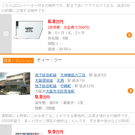
こちらはエレベーター付きの物件です。駅まで歩いてアクセスできる、徒歩3分
の距離に立地する物件です。
8.8
万
円
(管理費・共益費 5,500円)
敷：0ヶ月｜礼：2ヶ月
所在階：4階
間取り：-
面積：30.00㎡
ティー・ツー
賃貸｜マンション
地下鉄谷町線
「
天神橋筋六丁目
」駅 徒歩3分
大阪環状線
「
天満
」駅 徒歩7分
地下鉄谷町線
「
中崎町
」駅 徒歩12分
大阪府
大阪市北区
菅栄町
9.9
万円
築年数：築5年 ｜募集中：
1室
階数：3階建
通勤前にも簡単にごみを捨てることができる敷地内ごみ置き場付きの物件です。
2020年築で、多くの方がご満足の物件はこちらです。空き巣や放火などの防犯面
で優れているマンションタイ...
9.9
万
円