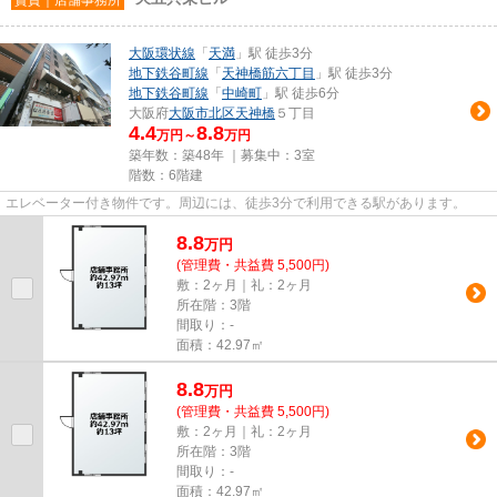
大阪環状線
「
天満
」駅 徒歩3分
地下鉄谷町線
「
天神橋筋六丁目
」駅 徒歩3分
地下鉄谷町線
「
中崎町
」駅 徒歩6分
大阪府
大阪市北区
天神橋
５丁目
4.4
8.8
万円～
万円
築年数：築48年 ｜募集中：
3室
階数：6階建
エレベーター付き物件です。周辺には、徒歩3分で利用できる駅があります。
8.8
万
円
(管理費・共益費 5,500円)
敷：2ヶ月｜礼：2ヶ月
所在階：3階
間取り：-
面積：42.97㎡
8.8
万
円
(管理費・共益費 5,500円)
敷：2ヶ月｜礼：2ヶ月
所在階：3階
間取り：-
面積：42.97㎡