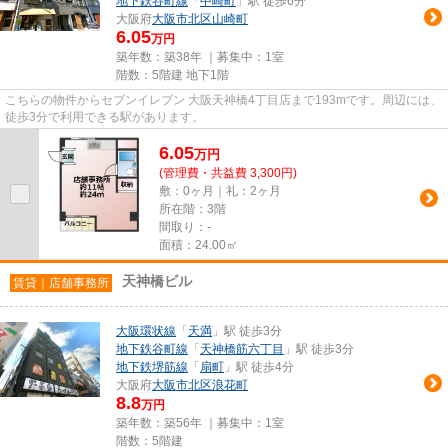
地下鉄谷町線
「
中崎町
」駅 徒歩6分
大阪府
大阪市北区
山崎町
6.05
万円
築年数：築38年 ｜募集中：
1室
階数：5階建 地下1階
こちらの物件からセブンイレブン 大阪天神橋4丁目店まで193mです。周辺には、
徒歩3分で利用できる駅があります。
6.05
万
円
(管理費・共益費 3,300円)
敷：0ヶ月｜礼：2ヶ月
所在階：3階
間取り：-
面積：24.00㎡
天神橋ビル
賃貸｜店舗事務所
大阪環状線
「
天満
」駅 徒歩3分
地下鉄谷町線
「
天神橋筋六丁目
」駅 徒歩3分
地下鉄堺筋線
「
扇町
」駅 徒歩4分
大阪府
大阪市北区
浪花町
8.8
万円
築年数：築56年 ｜募集中：
1室
階数：5階建