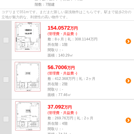
階数：7階建
コデリまで351mです。まだまだ新しい築浅物件はこちらです。駅まで徒歩2分の
立地が魅力的な、利便性の高い物件です。
154.0572
万
円
(管理費・共益費 -)
敷：8ヶ月｜礼：308.1144万円
所在階：1階
間取り：-
面積：140.29㎡
56.7006
万
円
(管理費・共益費 -)
敷：412.368万円｜礼：2ヶ月
所在階：2階
間取り：-
面積：77.46㎡
37.092
万
円
(管理費・共益費 -)
敷：269.76万円｜礼：2ヶ月
所在階：4階
間取り：-