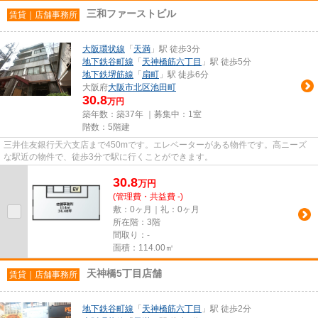
三和ファーストビル
賃貸｜店舗事務所
大阪環状線
「
天満
」駅 徒歩3分
地下鉄谷町線
「
天神橋筋六丁目
」駅 徒歩5分
地下鉄堺筋線
「
扇町
」駅 徒歩6分
大阪府
大阪市北区
池田町
30.8
万円
築年数：築37年 ｜募集中：
1室
階数：5階建
三井住友銀行天六支店まで450mです。エレベーターがある物件です。高ニーズ
な駅近の物件で、徒歩3分で駅に行くことができます。
30.8
万
円
(管理費・共益費 -)
敷：0ヶ月｜礼：0ヶ月
所在階：3階
間取り：-
面積：114.00㎡
天神橋5丁目店舗
賃貸｜店舗事務所
地下鉄谷町線
「
天神橋筋六丁目
」駅 徒歩2分