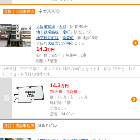
ネオス同心
賃貸｜店舗事務所
大阪環状線
「
天満
」駅 徒歩5分
地下鉄堺筋線
「
扇町
」駅 徒歩7分
地下鉄谷町線
「
南森町
」駅 徒歩10分
大阪府
大阪市北区
同心
２丁目
14.3
万円
築年数：築5年 ｜募集中：
1室
階数：5階建
コチラは、2021年築の、多くの方に好評の物件となります。駅まで5分と、駅近
でアクセスも良好な物件です。
14.3
万
円
(管理費・共益費 -)
敷：1ヶ月｜礼：1ヶ月
所在階：1階
間取り：-
面積：24.00㎡
S＆Yビル
賃貸｜店舗事務所