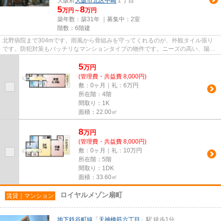
大阪府
大阪市北区
中崎
１丁目
5
8
万円～
万円
築年数：築31年 ｜募集中：
2室
階数：6階建
北野病院まで304mです。雨風から骨組みを守ってくれるのが、外観タイル張り
です。防犯対策もバッチリなマンションタイプの物件です。ニーズの高い、陽当
たり環境良好な物件です。つい...
5
万
円
(管理費・共益費 8,000円)
敷：0ヶ月｜礼：6万円
所在階：4階
間取り：1K
面積：22.00㎡
8
万
円
(管理費・共益費 8,000円)
敷：0ヶ月｜礼：10万円
所在階：5階
間取り：1DK
面積：33.60㎡
ロイヤルメゾン扇町
賃貸｜マンション
地下鉄谷町線
「
天神橋筋六丁目
」駅 徒歩1分