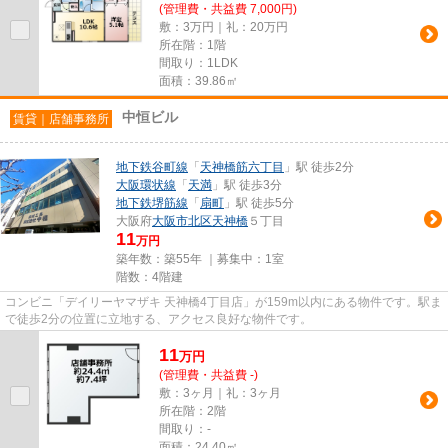
(管理費・共益費 7,000円)
敷：3万円｜礼：20万円
所在階：1階
間取り：1LDK
面積：39.86㎡
中恒ビル
賃貸｜店舗事務所
地下鉄谷町線
「
天神橋筋六丁目
」駅 徒歩2分
大阪環状線
「
天満
」駅 徒歩3分
地下鉄堺筋線
「
扇町
」駅 徒歩5分
大阪府
大阪市北区
天神橋
５丁目
11
万円
築年数：築55年 ｜募集中：
1室
階数：4階建
コンビニ「デイリーヤマザキ 天神橋4丁目店」が159m以内にある物件です。駅ま
で徒歩2分の位置に立地する、アクセス良好な物件です。
11
万
円
(管理費・共益費 -)
敷：3ヶ月｜礼：3ヶ月
所在階：2階
間取り：-
面積：24.40㎡