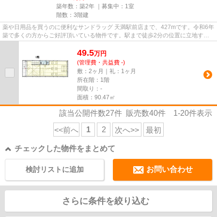
築年数：築2年 ｜募集中：
1室
階数：3階建
薬や日用品を買うのに便利なサンドラッグ 天満駅前店まで、427mです。令和6年
築で多くの方からご好評頂いている物件です。駅まで徒歩2分の位置に立地す
る、アクセス良好な物件です。
49.5
万
円
(管理費・共益費 -)
敷：2ヶ月｜礼：1ヶ月
所在階：1階
間取り：-
面積：90.47㎡
該当公開件数
27
件 販売数
40
件
1-20
件表示
1
2
<<前へ
次へ>>
最初
チェックした物件をまとめて
検討リストに追加
お問い合わせ
さらに条件を絞り込む