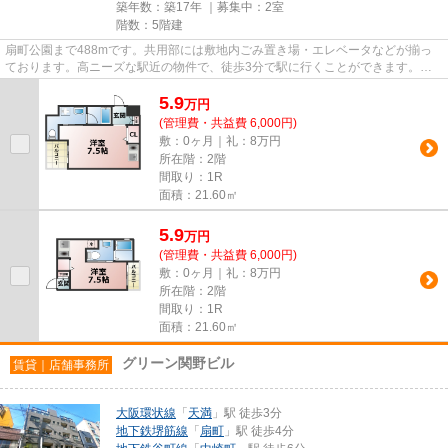
築年数：築17年 ｜募集中：
2室
階数：5階建
扇町公園まで488mです。共用部には敷地内ごみ置き場・エレベータなどが揃っ
ております。高ニーズな駅近の物件で、徒歩3分で駅に行くことができます。造
りとデザインに関して、自信をも...
5.9
万
円
(管理費・共益費 6,000円)
敷：0ヶ月｜礼：8万円
所在階：2階
間取り：1R
面積：21.60㎡
5.9
万
円
(管理費・共益費 6,000円)
敷：0ヶ月｜礼：8万円
所在階：2階
間取り：1R
面積：21.60㎡
グリーン関野ビル
賃貸｜店舗事務所
大阪環状線
「
天満
」駅 徒歩3分
地下鉄堺筋線
「
扇町
」駅 徒歩4分