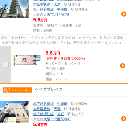
大阪環状線
「
天満
」駅 徒歩5分
地下鉄谷町線
「
中崎町
」駅 徒歩6分
大阪府
大阪市北区
浪花町
5.6
万円
築年数：築42年 ｜募集中：
1室
階数：8階建
駅から徒歩1分というアクセス良好な駅近物件はいかがですか。魅力溢れる素敵
な眺望良好な場所は何より最大の癒しですね。防犯対策もバッチリなマンション
タイプの物件です。条件として...
5.6
万
円
(管理費・共益費 6,000円)
敷：0ヶ月｜礼：0ヶ月
所在階：4階
間取り：1R
面積：25.83㎡
ケイズプレイス
賃貸｜マンション
地下鉄谷町線
「
中崎町
」駅 徒歩3分
大阪環状線
「
天満
」駅 徒歩4分
地下鉄堺筋線
「
扇町
」駅 徒歩5分
大阪府
大阪市北区
黒崎町
5.9
万円