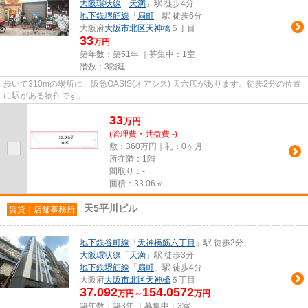
大阪環状線
「
天満
」駅 徒歩4分
地下鉄堺筋線
「
扇町
」駅 徒歩6分
大阪府
大阪市北区
天神橋
５丁目
33
万円
築年数：築51年 ｜募集中：
1室
階数：3階建
歩いて310mの場所に、阪急OASIS(オアシス) 天六店があります。徒歩2分の位置
に駅がある物件です。
33
万
円
(管理費・共益費 -)
敷：360万円｜礼：0ヶ月
所在階：1階
間取り：-
面積：33.06㎡
天5平川ビル
賃貸｜店舗事務所
地下鉄谷町線
「
天神橋筋六丁目
」駅 徒歩2分
大阪環状線
「
天満
」駅 徒歩3分
地下鉄堺筋線
「
扇町
」駅 徒歩4分
大阪府
大阪市北区
天神橋
５丁目
37.092
154.0572
万円～
万円
築年数：築3年 ｜募集中：
3室