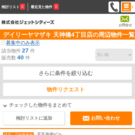
0
0
検討リスト
最近見た物件
お問合せ
デイリーヤマザキ 天神橋4丁目店の周辺物件一覧
募集中のみ表示
27
該当物件
件
40
販売数
件
さらに条件を絞り込む
物件リクエスト
チェックした物件をまとめて
検討リストに追加
お問い合わせ
天五共栄ビル
賃貸｜店舗事務所