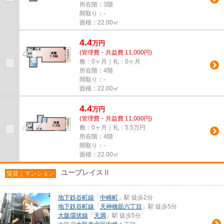
所在階：3階
間取り：-
面積：22.00㎡
4.4
万
円
(管理費・共益費 11,000円)
敷：0ヶ月｜礼：0ヶ月
所在階：4階
間取り：-
面積：22.00㎡
4.4
万
円
(管理費・共益費 11,000円)
敷：0ヶ月｜礼：5.5万円
所在階：4階
間取り：-
面積：22.00㎡
ユープレイスⅡ
賃貸｜マンション
地下鉄谷町線
「
中崎町
」駅 徒歩2分
地下鉄谷町線
「
天神橋筋六丁目
」駅 徒歩5分
大阪環状線
「
天満
」駅 徒歩5分