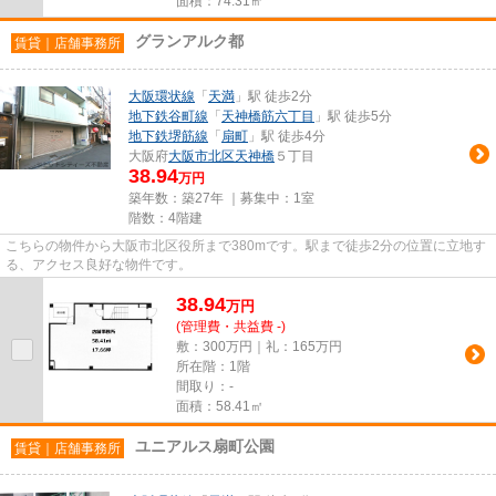
面積：74.31㎡
グランアルク都
賃貸｜店舗事務所
大阪環状線
「
天満
」駅 徒歩2分
地下鉄谷町線
「
天神橋筋六丁目
」駅 徒歩5分
地下鉄堺筋線
「
扇町
」駅 徒歩4分
大阪府
大阪市北区
天神橋
５丁目
38.94
万円
築年数：築27年 ｜募集中：
1室
階数：4階建
こちらの物件から大阪市北区役所まで380mです。駅まで徒歩2分の位置に立地す
る、アクセス良好な物件です。
38.94
万
円
(管理費・共益費 -)
敷：300万円｜礼：165万円
所在階：1階
間取り：-
面積：58.41㎡
ユニアルス扇町公園
賃貸｜店舗事務所