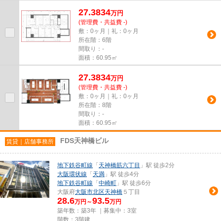
27.3834
万
円
(管理費・共益費 -)
敷：0ヶ月｜礼：0ヶ月
所在階：6階
間取り：-
面積：60.95㎡
27.3834
万
円
(管理費・共益費 -)
敷：0ヶ月｜礼：0ヶ月
所在階：8階
間取り：-
面積：60.95㎡
FDS天神橋ビル
賃貸｜店舗事務所
地下鉄谷町線
「
天神橋筋六丁目
」駅 徒歩2分
大阪環状線
「
天満
」駅 徒歩4分
地下鉄谷町線
「
中崎町
」駅 徒歩6分
大阪府
大阪市北区
天神橋
５丁目
28.6
93.5
万円～
万円
築年数：築3年 ｜募集中：
3室
階数：3階建