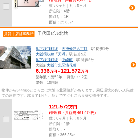
敷：0ヶ月｜礼：0ヶ月
所在階：4階
間取り：1R
面積：25.83㎡
千代田ビル北館
賃貸｜店舗事務所
地下鉄谷町線
「
天神橋筋六丁目
」駅 徒歩1分
大阪環状線
「
天満
」駅 徒歩5分
地下鉄谷町線
「
中崎町
」駅 徒歩5分
大阪府
大阪市北区
浪花町
6.336
121.572
万円～
万円
築年数：築52年 ｜募集中：
2室
階数：10階建
物件から344mのところには大阪市北区役所があります。周辺環境の良い10階建
ての建物です。駅まで1分と、駅近でアクセスも良好な物件です。
121.572
万
円
(管理費・共益費 461,974円)
敷：0ヶ月｜礼：0ヶ月
所在階：1階
間取り：-
面積：365.35㎡