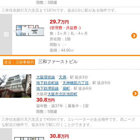
階数：3階建
三井住友銀行天六支店まで187mです。徒歩1分に駅がある物件です。
29.7
万
円
(管理費・共益費 -)
敷：3ヶ月｜礼：4ヶ月
所在階：1階
間取り：-
面積：44.00㎡
三和ファーストビル
賃貸｜店舗事務所
大阪環状線
「
天満
」駅 徒歩3分
地下鉄谷町線
「
天神橋筋六丁目
」駅 徒歩5分
地下鉄堺筋線
「
扇町
」駅 徒歩6分
大阪府
大阪市北区
池田町
30.8
万円
築年数：築37年 ｜募集中：
1室
階数：5階建
三井住友銀行天六支店まで450mです。エレベーターがある物件です。高ニーズ
な駅近の物件で、徒歩3分で駅に行くことができます。
30.8
万
円