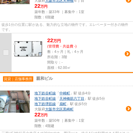
大阪府
大阪市北区
天神橋
６丁目
22
万円
築年数：築33年 ｜募集中：
1室
階数：6階建
徒歩1分の位置に駅がある、魅力的な立地の物件です。エレベーター付きの物件
です。
22
万
円
(管理費・共益費 -)
敷：4ヶ月｜礼：4ヶ月
所在階：3階
間取り：-
面積：62.00㎡
親和ビル
賃貸｜店舗事務所
地下鉄谷町線
「
中崎町
」駅 徒歩4分
地下鉄谷町線
「
天神橋筋六丁目
」駅 徒歩5分
地下鉄堺筋線
「
扇町
」駅 徒歩5分
大阪府
大阪市北区
黒崎町
22
万円
築年数：築50年 ｜募集中：
1室
階数：4階建