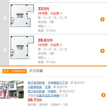
33
万
円
(管理費・共益費 -)
敷：0ヶ月｜礼：2ヶ月
所在階：2階
間取り：-
面積：57.55㎡
28.6
万
円
(管理費・共益費 -)
敷：3ヶ月｜礼：2ヶ月
所在階：3階
間取り：-
面積：57.19㎡
天六店舗
賃貸｜店舗事務所
地下鉄谷町線
「
天神橋筋六丁目
」駅 徒歩1分
大阪環状線
「
天満
」駅 徒歩7分
地下鉄谷町線
「
中崎町
」駅 徒歩10分
大阪府
大阪市北区
天神橋
６丁目
29.7
万円
築年数：築38年 ｜募集中：
1室