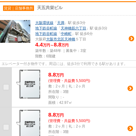
天五共栄ビル
賃貸｜店舗事務所
大阪環状線
「
天満
」駅 徒歩3分
地下鉄谷町線
「
天神橋筋六丁目
」駅 徒歩3分
地下鉄谷町線
「
中崎町
」駅 徒歩6分
大阪府
大阪市北区
天神橋
５丁目
4.4
8.8
万円～
万円
築年数：築48年 ｜募集中：
3室
階数：6階建
エレベーター付き物件です。周辺には、徒歩3分で利用できる駅があります。
8.8
万
円
(管理費・共益費 5,500円)
敷：2ヶ月｜礼：2ヶ月
所在階：3階
間取り：-
面積：42.97㎡
8.8
万
円
(管理費・共益費 5,500円)
敷：2ヶ月｜礼：2ヶ月
所在階：3階