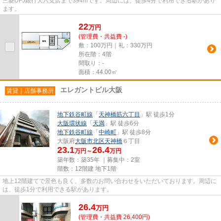
三菱UFJ銀行天六支店まで394mです。周辺には、徒歩4分で利用できる駅があり
ます。
22
万
円
(管理費・共益費 -)
敷：100万円｜礼：330万円
所在階：4階
間取り：-
面積：44.00㎡
エレガントビル大阪
賃貸｜店舗事務所
地下鉄谷町線
「
天神橋筋六丁目
」駅 徒歩1分
大阪環状線
「
天満
」駅 徒歩6分
地下鉄谷町線
「
中崎町
」駅 徒歩8分
大阪府
大阪市北区
天神橋
６丁目
23.1
26.4
万円～
万円
築年数：築35年 ｜募集中：
2室
階数：12階建 地下1階
地上12階建てで景色も良く、多数のお問い合わせをいただいております。周辺に
は、徒歩1分で利用できる駅があります。
26.4
万
円
(管理費・共益費 26,400円)