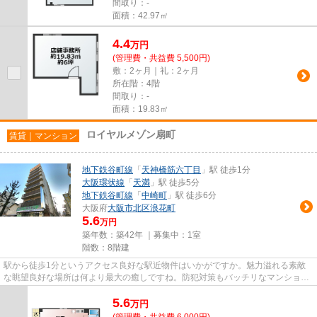
間取り：-
面積：42.97㎡
4.4
万
円
(管理費・共益費 5,500円)
敷：2ヶ月｜礼：2ヶ月
所在階：4階
間取り：-
面積：19.83㎡
ロイヤルメゾン扇町
賃貸｜マンション
地下鉄谷町線
「
天神橋筋六丁目
」駅 徒歩1分
大阪環状線
「
天満
」駅 徒歩5分
地下鉄谷町線
「
中崎町
」駅 徒歩6分
大阪府
大阪市北区
浪花町
5.6
万円
築年数：築42年 ｜募集中：
1室
階数：8階建
駅から徒歩1分というアクセス良好な駅近物件はいかがですか。魅力溢れる素敵
な眺望良好な場所は何より最大の癒しですね。防犯対策もバッチリなマンション
タイプの物件です。条件として...
5.6
万
円
(管理費・共益費 6,000円)