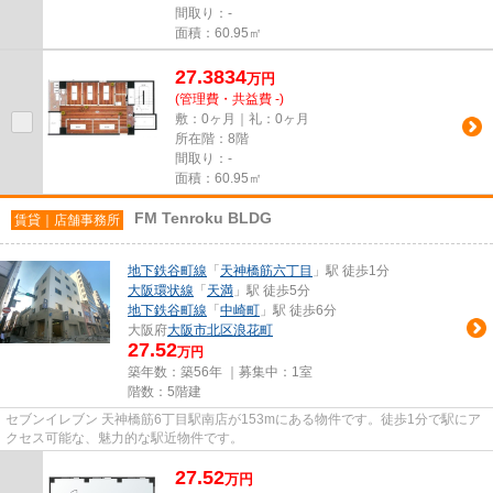
間取り：-
面積：60.95㎡
27.3834
万
円
(管理費・共益費 -)
敷：0ヶ月｜礼：0ヶ月
所在階：8階
間取り：-
面積：60.95㎡
FM Tenroku BLDG
賃貸｜店舗事務所
地下鉄谷町線
「
天神橋筋六丁目
」駅 徒歩1分
大阪環状線
「
天満
」駅 徒歩5分
地下鉄谷町線
「
中崎町
」駅 徒歩6分
大阪府
大阪市北区
浪花町
27.52
万円
築年数：築56年 ｜募集中：
1室
階数：5階建
セブンイレブン 天神橋筋6丁目駅南店が153mにある物件です。徒歩1分で駅にア
クセス可能な、魅力的な駅近物件です。
27.52
万
円