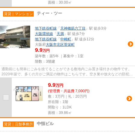
面積：30.00㎡
ティー・ツー
賃貸｜マンション
地下鉄谷町線
「
天神橋筋六丁目
」駅 徒歩3分
大阪環状線
「
天満
」駅 徒歩7分
地下鉄谷町線
「
中崎町
」駅 徒歩12分
大阪府
大阪市北区
菅栄町
9.9
万円
築年数：築5年 ｜募集中：
1室
階数：3階建
通勤前にも簡単にごみを捨てることができる敷地内ごみ置き場付きの物件です。
2020年築で、多くの方がご満足の物件はこちらです。空き巣や放火などの防犯面
で優れているマンションタイ...
9.9
万
円
(管理費・共益費 7,000円)
敷：3万円｜礼：20万円
所在階：1階
間取り：1LDK
面積：39.86㎡
中恒ビル
賃貸｜店舗事務所