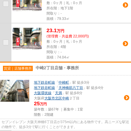
敷：0ヶ月｜礼：0ヶ月
所在階：地下1階
間取り：-
面積：79.33㎡
23.1
万
円
(管理費・共益費 22,000円)
敷：0ヶ月｜礼：0ヶ月
所在階：4階
間取り：-
面積：74.04㎡
中崎2丁目店舗・事務所
賃貸｜店舗事務所
地下鉄谷町線
「
中崎町
」駅 徒歩3分
地下鉄谷町線
「
天神橋筋六丁目
」駅 徒歩4分
大阪環状線
「
天満
」駅 徒歩8分
大阪府
大阪市北区
中崎
２丁目
25
万円
築年数：築67年 ｜募集中：
1室
階数：2階建
セブンイレブン 大阪天神橋6丁目店が375m以内にある物件です。高ニーズな駅近
の物件で、徒歩3分で駅に行くことができます。