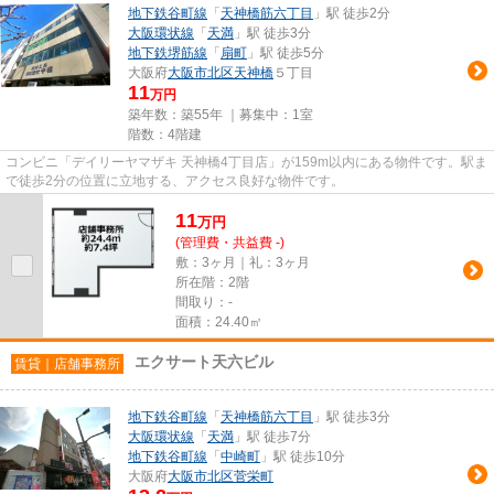
地下鉄谷町線
「
天神橋筋六丁目
」駅 徒歩2分
大阪環状線
「
天満
」駅 徒歩3分
地下鉄堺筋線
「
扇町
」駅 徒歩5分
大阪府
大阪市北区
天神橋
５丁目
11
万円
築年数：築55年 ｜募集中：
1室
階数：4階建
コンビニ「デイリーヤマザキ 天神橋4丁目店」が159m以内にある物件です。駅ま
で徒歩2分の位置に立地する、アクセス良好な物件です。
11
万
円
(管理費・共益費 -)
敷：3ヶ月｜礼：3ヶ月
所在階：2階
間取り：-
面積：24.40㎡
エクサート天六ビル
賃貸｜店舗事務所
地下鉄谷町線
「
天神橋筋六丁目
」駅 徒歩3分
大阪環状線
「
天満
」駅 徒歩7分
地下鉄谷町線
「
中崎町
」駅 徒歩10分
大阪府
大阪市北区
菅栄町