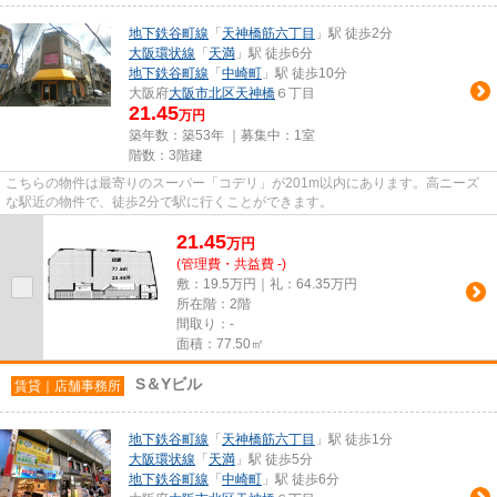
地下鉄谷町線
「
天神橋筋六丁目
」駅 徒歩2分
大阪環状線
「
天満
」駅 徒歩6分
地下鉄谷町線
「
中崎町
」駅 徒歩10分
大阪府
大阪市北区
天神橋
６丁目
21.45
万円
築年数：築53年 ｜募集中：
1室
階数：3階建
こちらの物件は最寄りのスーパー「コデリ」が201m以内にあります。高ニーズ
な駅近の物件で、徒歩2分で駅に行くことができます。
21.45
万
円
(管理費・共益費 -)
敷：19.5万円｜礼：64.35万円
所在階：2階
間取り：-
面積：77.50㎡
S＆Yビル
賃貸｜店舗事務所
地下鉄谷町線
「
天神橋筋六丁目
」駅 徒歩1分
大阪環状線
「
天満
」駅 徒歩5分
地下鉄谷町線
「
中崎町
」駅 徒歩6分