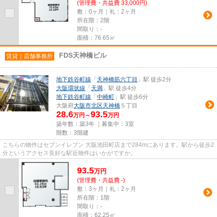
(管理費・共益費 33,000円)
敷：0ヶ月｜礼：2ヶ月
所在階：2階
間取り：-
面積：76.65㎡
FDS天神橋ビル
賃貸｜店舗事務所
地下鉄谷町線
「
天神橋筋六丁目
」駅 徒歩2分
大阪環状線
「
天満
」駅 徒歩4分
地下鉄谷町線
「
中崎町
」駅 徒歩6分
大阪府
大阪市北区
天神橋
５丁目
28.6
93.5
万円～
万円
築年数：築3年 ｜募集中：
3室
階数：3階建
こちらの物件はセブンイレブン 大阪池田町店まで284mにあります。駅から徒歩2
分というアクセス良好な駅近物件はいかがですか。
93.5
万
円
(管理費・共益費 -)
敷：3ヶ月｜礼：2ヶ月
所在階：1階
間取り：-
面積：62.25㎡