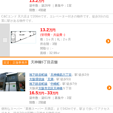
13.2
万円
築年数：築26年 ｜募集中：
1室
階数：4階建
C&Cエンド 天六店まで206mです。エレベーター付きの物件です。徒歩3分の位
置に駅がある物件です。
13.2
万
円
(管理費・共益費 -)
敷：1ヶ月｜礼：2ヶ月
所在階：3階
間取り：-
面積：32.99㎡
天神橋5丁目店舗
賃貸｜店舗事務所
地下鉄谷町線
「
天神橋筋六丁目
」駅 徒歩2分
大阪環状線
「
天満
」駅 徒歩5分
地下鉄谷町線
「
中崎町
」駅 徒歩7分
大阪府
大阪市北区
天神橋
５丁目
16.5
33
万円～
万円
築年数：築61年 ｜募集中：
3室
階数：2階建
便利なスーパー「業務スーパー 天満店」まで342mです。駅まで歩いてアクセス
できる、徒歩2分の距離に立地する物件です。