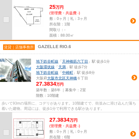
25
万
円
(管理費・共益費 -)
敷：0ヶ月｜礼：3ヶ月
所在階：1階
間取り：-
面積：88.00㎡
GAZELLE RIO.6
賃貸｜店舗事務所
地下鉄谷町線
「
天神橋筋六丁目
」駅 徒歩1分
大阪環状線
「
天満
」駅 徒歩7分
地下鉄谷町線
「
中崎町
」駅 徒歩8分
大阪府
大阪市北区
天神橋
６丁目
27.3834
万円
築年数：築6年 ｜募集中：
2室
階数：10階建
歩いて93mの場所に、コデリがあります。10階建てで、街並みに溶け込んだ落ち
着いた建物。周辺には、徒歩1分で利用できる駅があります。
27.3834
万
円
(管理費・共益費 -)
敷：0ヶ月｜礼：0ヶ月
所在階：6階