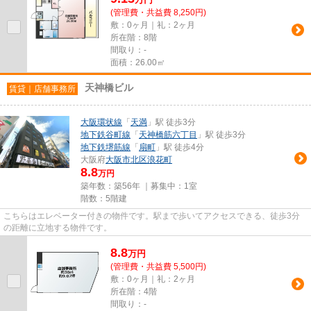
(管理費・共益費 8,250円)
敷：0ヶ月｜礼：2ヶ月
所在階：8階
間取り：-
面積：26.00㎡
天神橋ビル
賃貸｜店舗事務所
大阪環状線
「
天満
」駅 徒歩3分
地下鉄谷町線
「
天神橋筋六丁目
」駅 徒歩3分
地下鉄堺筋線
「
扇町
」駅 徒歩4分
大阪府
大阪市北区
浪花町
8.8
万円
築年数：築56年 ｜募集中：
1室
階数：5階建
こちらはエレベーター付きの物件です。駅まで歩いてアクセスできる、徒歩3分
の距離に立地する物件です。
8.8
万
円
(管理費・共益費 5,500円)
敷：0ヶ月｜礼：2ヶ月
所在階：4階
間取り：-