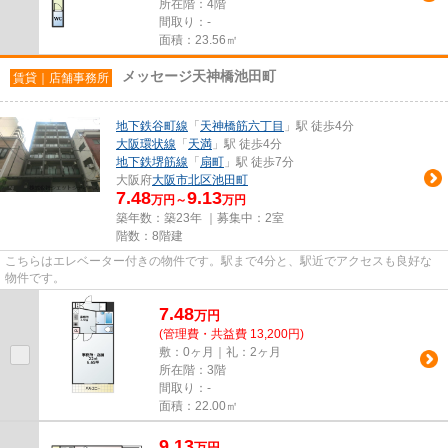
所在階：4階
間取り：-
面積：23.56㎡
メッセージ天神橋池田町
賃貸｜店舗事務所
地下鉄谷町線
「
天神橋筋六丁目
」駅 徒歩4分
大阪環状線
「
天満
」駅 徒歩4分
地下鉄堺筋線
「
扇町
」駅 徒歩7分
大阪府
大阪市北区
池田町
7.48
9.13
万円～
万円
築年数：築23年 ｜募集中：
2室
階数：8階建
こちらはエレベーター付きの物件です。駅まで4分と、駅近でアクセスも良好な
物件です。
7.48
万
円
(管理費・共益費 13,200円)
敷：0ヶ月｜礼：2ヶ月
所在階：3階
間取り：-
面積：22.00㎡
9.13
万
円