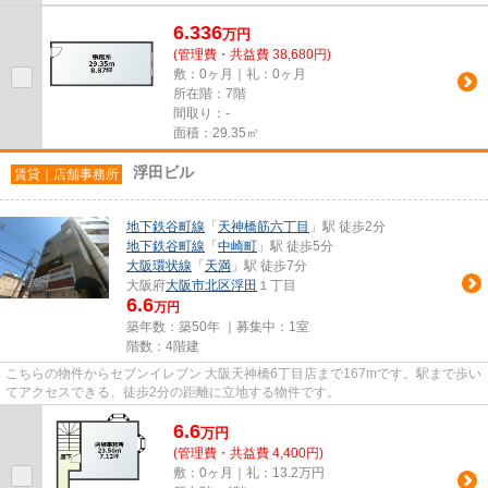
6.336
万
円
(管理費・共益費 38,680円)
敷：0ヶ月｜礼：0ヶ月
所在階：7階
間取り：-
面積：29.35㎡
浮田ビル
賃貸｜店舗事務所
地下鉄谷町線
「
天神橋筋六丁目
」駅 徒歩2分
地下鉄谷町線
「
中崎町
」駅 徒歩5分
大阪環状線
「
天満
」駅 徒歩7分
大阪府
大阪市北区
浮田
１丁目
6.6
万円
築年数：築50年 ｜募集中：
1室
階数：4階建
こちらの物件からセブンイレブン 大阪天神橋6丁目店まで167mです。駅まで歩い
てアクセスできる、徒歩2分の距離に立地する物件です。
6.6
万
円
(管理費・共益費 4,400円)
敷：0ヶ月｜礼：13.2万円