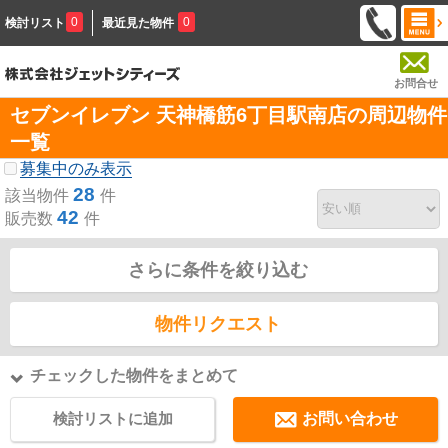
0
0
検討リスト
最近見た物件
お問合せ
セブンイレブン 天神橋筋6丁目駅南店の周辺物件
一覧
募集中のみ表示
28
該当物件
件
42
販売数
件
さらに条件を絞り込む
物件リクエスト
チェックした物件をまとめて
検討リストに追加
お問い合わせ