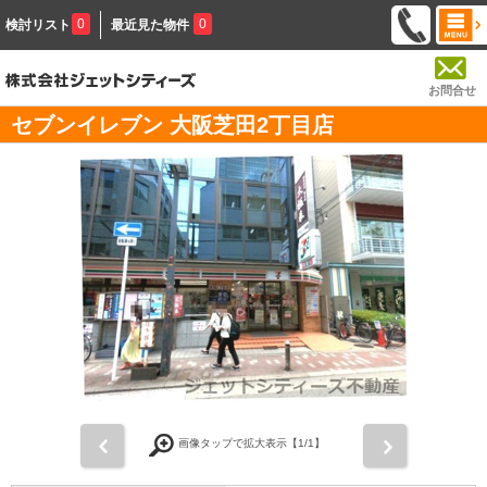
0
0
検討リスト
最近見た物件
お問合せ
セブンイレブン 大阪芝田2丁目店
前
次
画像タップで拡大表示【
1
/1】