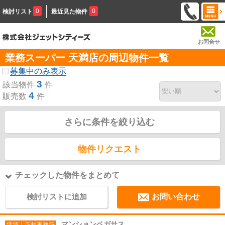
0
0
検討リスト
最近見た物件
お問合せ
業務スーパー 天満店の周辺物件一覧
募集中のみ表示
3
該当物件
件
4
販売数
件
さらに条件を絞り込む
物件リクエスト
チェックした物件をまとめて
検討リストに追加
お問い合わせ
マンションペガサス
賃貸｜店舗事務所