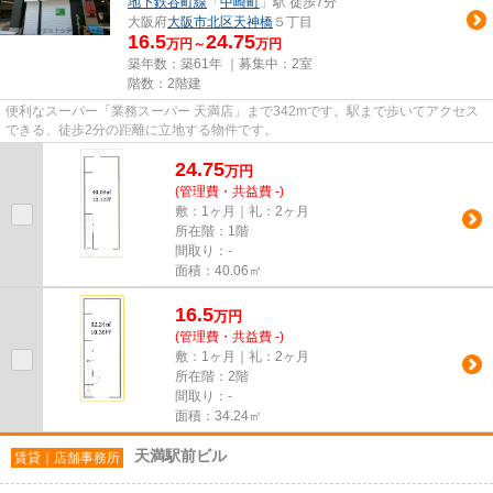
地下鉄谷町線
「
中崎町
」駅 徒歩7分
大阪府
大阪市北区
天神橋
５丁目
16.5
24.75
万円～
万円
築年数：築61年 ｜募集中：
2室
階数：2階建
便利なスーパー「業務スーパー 天満店」まで342mです。駅まで歩いてアクセス
できる、徒歩2分の距離に立地する物件です。
24.75
万
円
(管理費・共益費 -)
敷：1ヶ月｜礼：2ヶ月
所在階：1階
間取り：-
面積：40.06㎡
16.5
万
円
(管理費・共益費 -)
敷：1ヶ月｜礼：2ヶ月
所在階：2階
間取り：-
面積：34.24㎡
天満駅前ビル
賃貸｜店舗事務所