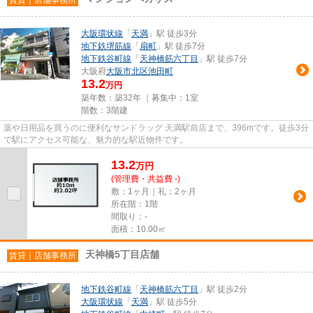
大阪環状線
「
天満
」駅 徒歩3分
地下鉄堺筋線
「
扇町
」駅 徒歩7分
地下鉄谷町線
「
天神橋筋六丁目
」駅 徒歩7分
大阪府
大阪市北区
池田町
13.2
万円
築年数：築32年 ｜募集中：
1室
階数：3階建
薬や日用品を買うのに便利なサンドラッグ 天満駅前店まで、396mです。徒歩3分
で駅にアクセス可能な、魅力的な駅近物件です。
13.2
万
円
(管理費・共益費 -)
敷：1ヶ月｜礼：2ヶ月
所在階：1階
間取り：-
面積：10.00㎡
天神橋5丁目店舗
賃貸｜店舗事務所
地下鉄谷町線
「
天神橋筋六丁目
」駅 徒歩2分
大阪環状線
「
天満
」駅 徒歩5分