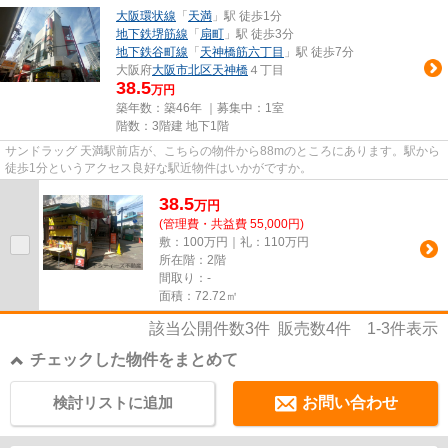
大阪環状線
「
天満
」駅 徒歩1分
地下鉄堺筋線
「
扇町
」駅 徒歩3分
地下鉄谷町線
「
天神橋筋六丁目
」駅 徒歩7分
大阪府
大阪市北区
天神橋
４丁目
38.5
万円
築年数：築46年 ｜募集中：
1室
階数：3階建 地下1階
サンドラッグ 天満駅前店が、こちらの物件から88mのところにあります。駅から
徒歩1分というアクセス良好な駅近物件はいかがですか。
38.5
万
円
(管理費・共益費 55,000円)
敷：100万円｜礼：110万円
所在階：2階
間取り：-
面積：72.72㎡
該当公開件数
3
件 販売数
4
件
1-3
件表示
チェックした物件をまとめて
検討リストに追加
お問い合わせ