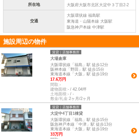
所在地
大阪府大阪市北区大淀中３丁目2-2
大阪環状線 福島駅
交通
東海道・山陽本線 大阪駅
阪急神戸本線 中津駅
施設周辺の物件
賃貸｜店舗事務所
大場倉庫
大阪環状線「福島」駅 徒歩12分
阪神本線「野田」駅 徒歩15分
東海道本線「大阪」駅 徒歩19分
17.6万円
間取:
-
建物面積:
- / 42.04坪
土地面積:
- / -
敷金/礼金:
2ヶ月/2ヶ月
賃貸｜店舗事務所
大淀中4丁目1棟貸
大阪環状線「福島」駅 徒歩15分
阪急神戸本線「中津」駅 徒歩13分
東海道本線「大阪」駅 徒歩19分
33万円