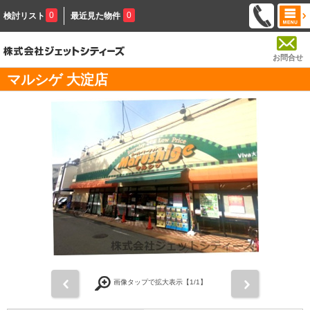
0
0
検討リスト
最近見た物件
お問合せ
マルシゲ 大淀店
前
次
画像タップで拡大表示【
1
/1】