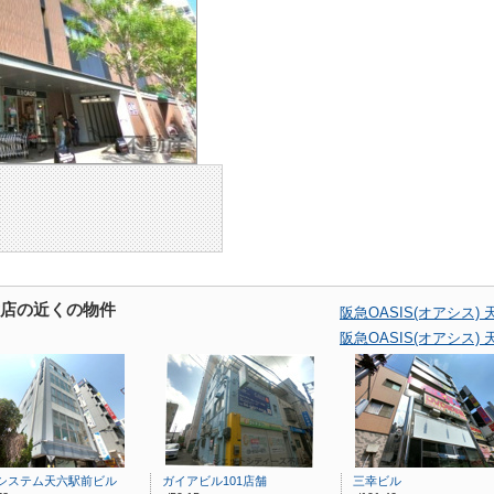
天六店の近くの物件
阪急OASIS(オアシス
阪急OASIS(オアシス
システム天六駅前ビル
ガイアビル101店舗
三幸ビル