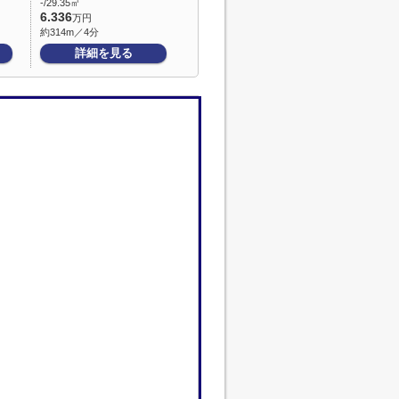
-/29.35㎡
6.336
万円
約314m／4分
詳細を見る