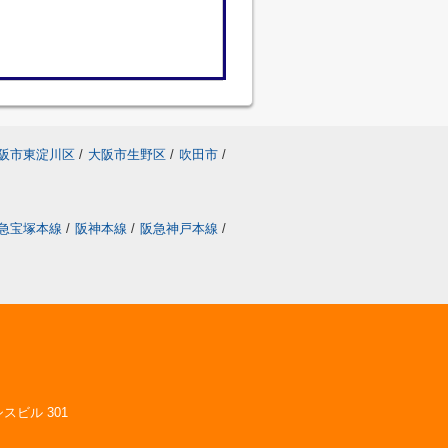
阪市東淀川区
/
大阪市生野区
/
吹田市
/
急宝塚本線
/
阪神本線
/
阪急神戸本線
/
スビル 301