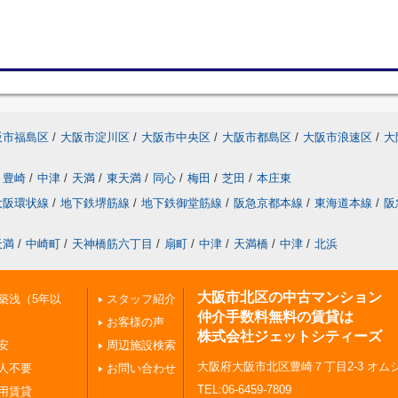
阪市福島区
/
大阪市淀川区
/
大阪市中央区
/
大阪市都島区
/
大阪市浪速区
/
大
豊崎
/
中津
/
天満
/
東天満
/
同心
/
梅田
/
芝田
/
本庄東
大阪環状線
/
地下鉄堺筋線
/
地下鉄御堂筋線
/
阪急京都本線
/
東海道本線
/
阪
天満
/
中崎町
/
天神橋筋六丁目
/
扇町
/
中津
/
天満橋
/
中津
/
北浜
大阪市北区の中古マンション
築浅（5年以
スタッフ紹介
仲介手数料無料の賃貸は
お客様の声
株式会社ジェットシティーズ
安
周辺施設検索
大阪府大阪市北区豊崎７丁目2-3 オムシ
人不要
お問い合わせ
TEL:06-6459-7809
用賃貸