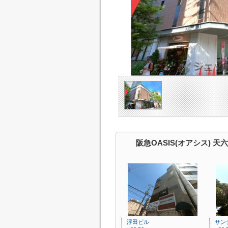
阪急OASIS(オアシス) 
浮田ビル
サン