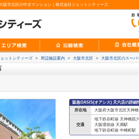
ージ｜大阪市北区の中古マンション｜株式会社ジェットシティーズ
ジェットシティーズ
>
周辺施設案内
>
大阪市北区
>
大阪市北区のスーパ
店
阪急OASIS(オアシス) 天六店の詳細
所在地
大阪府大阪市北区天神橋７
地下鉄谷町線 天神橋筋
交通
大阪環状線 天満駅
地下鉄谷町線 中崎町駅