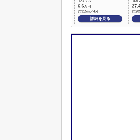
-/23.56㎡
-/68
6.6
27.
万円
約315m／4分
約20
詳細を見る