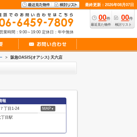
最終更新：2026年08月07日
00
00
件
件
最近見た物件
検討リスト
営業時間：9:00～19:00
定休日：年中無休
ー
>
阪急OASIS(オアシス) 天六店
情報
丁目1-24
MAP
▼
六丁目駅