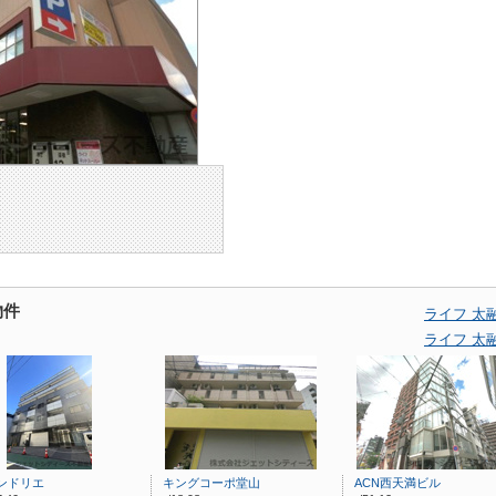
物件
ライフ 太
ライフ 太
ンドリエ
キングコーポ堂山
ACN西天満ビル