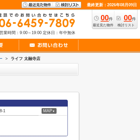
最終更新：2026年08月09日
00
00
件
件
最近見た物件
検討リスト
営業時間：9:00～19:00
定休日：年中無休
ー
>
ライフ 太融寺店
-1
MAP
▼