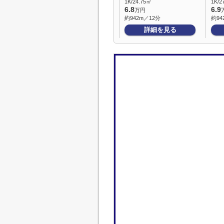
1K/24.75㎡
1K/2
6.8
6.9
万円
約942m／12分
約94
詳細を見る