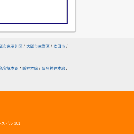
阪市東淀川区
/
大阪市生野区
/
吹田市
/
急宝塚本線
/
阪神本線
/
阪急神戸本線
/
スビル 301