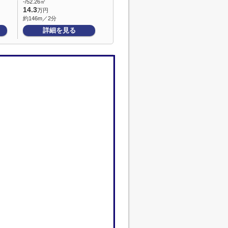
-/52.26㎡
14.3
万円
約146m／2分
詳細を見る