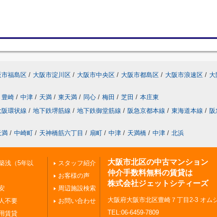
阪市福島区
/
大阪市淀川区
/
大阪市中央区
/
大阪市都島区
/
大阪市浪速区
/
大
豊崎
/
中津
/
天満
/
東天満
/
同心
/
梅田
/
芝田
/
本庄東
大阪環状線
/
地下鉄堺筋線
/
地下鉄御堂筋線
/
阪急京都本線
/
東海道本線
/
阪
天満
/
中崎町
/
天神橋筋六丁目
/
扇町
/
中津
/
天満橋
/
中津
/
北浜
大阪市北区の中古マンション
築浅（5年以
スタッフ紹介
仲介手数料無料の賃貸は
お客様の声
株式会社ジェットシティーズ
安
周辺施設検索
大阪府大阪市北区豊崎７丁目2-3 オムシ
人不要
お問い合わせ
TEL:06-6459-7809
用賃貸