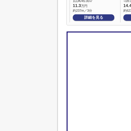
1LDK/45.00㎡
-/28
11.3
14.
万円
約237m／3分
約62
詳細を見る