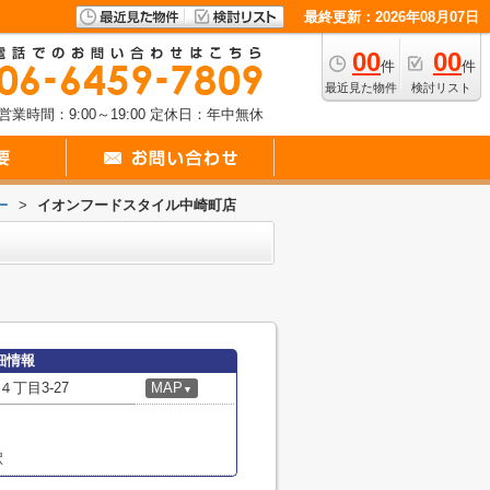
最終更新：2026年08月07日
00
00
件
件
最近見た物件
検討リスト
営業時間：9:00～19:00
定休日：年中無休
ー
>
イオンフードスタイル中崎町店
細情報
丁目3-27
MAP
▼
駅