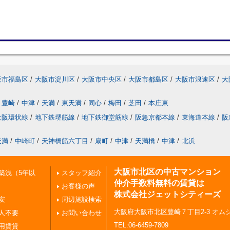
阪市福島区
/
大阪市淀川区
/
大阪市中央区
/
大阪市都島区
/
大阪市浪速区
/
大
豊崎
/
中津
/
天満
/
東天満
/
同心
/
梅田
/
芝田
/
本庄東
大阪環状線
/
地下鉄堺筋線
/
地下鉄御堂筋線
/
阪急京都本線
/
東海道本線
/
阪
天満
/
中崎町
/
天神橋筋六丁目
/
扇町
/
中津
/
天満橋
/
中津
/
北浜
大阪市北区の中古マンション
築浅（5年以
スタッフ紹介
仲介手数料無料の賃貸は
お客様の声
株式会社ジェットシティーズ
安
周辺施設検索
大阪府大阪市北区豊崎７丁目2-3 オムシ
人不要
お問い合わせ
TEL:06-6459-7809
用賃貸