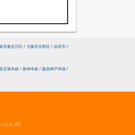
阪市東淀川区
/
大阪市生野区
/
吹田市
/
急宝塚本線
/
阪神本線
/
阪急神戸本線
/
スビル 301