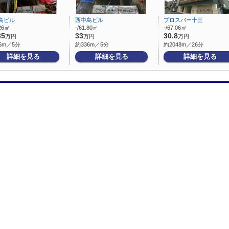
島ビル
西中島ビル
プロスパー十三
.26㎡
-/61.80㎡
-/67.06㎡
35
33
30.8
万円
万円
万円
6m／5分
約336m／5分
約2048m／26分
詳細を見る
詳細を見る
詳細を見る