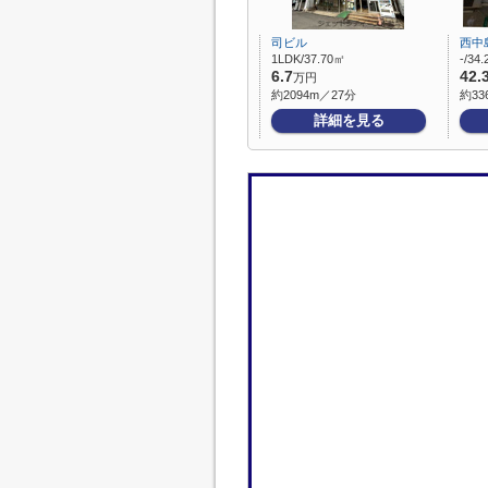
司ビル
西中
1LDK/37.70㎡
-/34
6.7
42.
万円
約2094m／27分
約33
詳細を見る