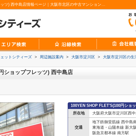
100YEN SHOP FLET'S(100円ショップフレッツ) 西中島店情報ページ｜大阪市北区の中古マンション｜株式会社ジェットシティーズ
ジェットシティーズ
>
周辺施設案内
>
大阪市淀川区
>
大阪市淀川区の生
(100円ショップフレッツ) 西中島店
100YEN SHOP FLET'S(100
所在地
大阪府大阪市淀川区西中島
地下鉄御堂筋線 西中島
交通
東海道・山陽本線 新大
阪急京都本線 南方駅