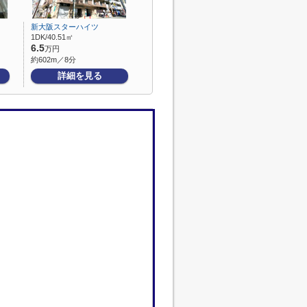
新大阪スターハイツ
1DK/40.51㎡
6.5
万円
約602m／8分
詳細を見る