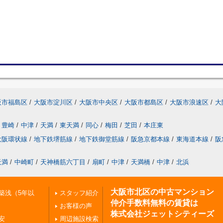
阪市福島区
/
大阪市淀川区
/
大阪市中央区
/
大阪市都島区
/
大阪市浪速区
/
大
豊崎
/
中津
/
天満
/
東天満
/
同心
/
梅田
/
芝田
/
本庄東
大阪環状線
/
地下鉄堺筋線
/
地下鉄御堂筋線
/
阪急京都本線
/
東海道本線
/
阪
天満
/
中崎町
/
天神橋筋六丁目
/
扇町
/
中津
/
天満橋
/
中津
/
北浜
大阪市北区の中古マンション
築浅（5年以
スタッフ紹介
仲介手数料無料の賃貸は
お客様の声
株式会社ジェットシティーズ
安
周辺施設検索