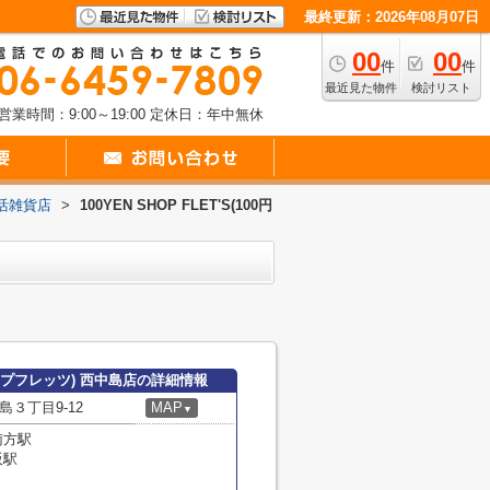
最終更新：2026年08月07日
00
00
件
件
最近見た物件
検討リスト
営業時間：9:00～19:00
定休日：年中無休
活雑貨店
>
100YEN SHOP FLET'S(100円
円ショップフレッツ) 西中島店の詳細情報
３丁目9-12
MAP
▼
南方駅
阪駅