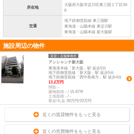
大阪府大阪市淀川区東三国２丁目34-
所在地
8
地下鉄御堂筋線 東三国駅
交通
東海道・山陽本線 東淀川駅
東海道・山陽本線 新大阪駅
施設周辺の物件
賃貸｜店舗事務所
アンシャンテ新大阪
東海道本線「新大阪」駅 徒歩5分
地下鉄御堂筋線「新大阪」駅 徒歩5分
地下鉄御堂筋線「西中島南方」駅 徒歩4分
13.2万円
間取:
-
建物面積:
- / 15.87坪
土地面積:
- / -
敷金/礼金:
30万円/33万円
近くの賃貸物件をもっと見る
近くの売買物件をもっと見る