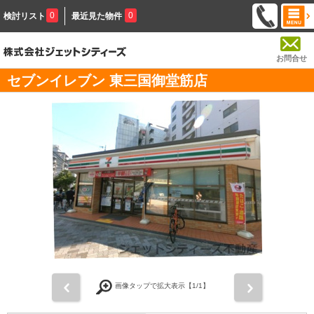
0
0
検討リスト
最近見た物件
お問合せ
セブンイレブン 東三国御堂筋店
前
次
画像タップで拡大表示【
1
/1】