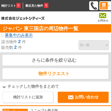
0
0
検討リスト
最近見た物件
お問合せ
ジャパン 東三国店の周辺物件一覧
募集中のみ表示
2
該当物件
件
2
販売数
件
さらに条件を絞り込む
物件リクエスト
チェックした物件をまとめて
検討リストに追加
お問い合わせ
ユニーブル新大阪
賃貸｜マンション