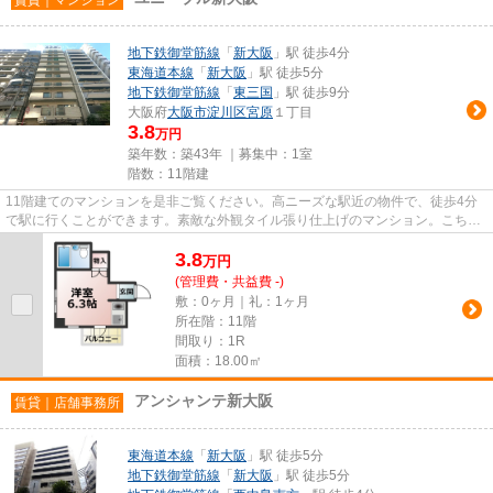
地下鉄御堂筋線
「
新大阪
」駅 徒歩4分
東海道本線
「
新大阪
」駅 徒歩5分
地下鉄御堂筋線
「
東三国
」駅 徒歩9分
大阪府
大阪市淀川区
宮原
１丁目
3.8
万円
築年数：築43年 ｜募集中：
1室
階数：11階建
11階建てのマンションを是非ご覧ください。高ニーズな駅近の物件で、徒歩4分
で駅に行くことができます。素敵な外観タイル張り仕上げのマンション。こちら
はマンションタイプになります...
3.8
万
円
(管理費・共益費 -)
敷：0ヶ月｜礼：1ヶ月
所在階：11階
間取り：1R
面積：18.00㎡
アンシャンテ新大阪
賃貸｜店舗事務所
東海道本線
「
新大阪
」駅 徒歩5分
地下鉄御堂筋線
「
新大阪
」駅 徒歩5分