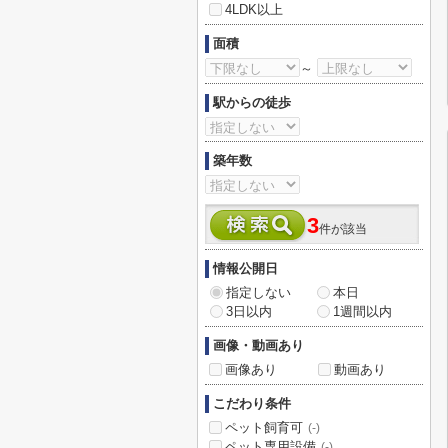
4LDK以上
面積
～
駅からの徒歩
築年数
3
件が該当
情報公開日
指定しない
本日
3日以内
1週間以内
画像・動画あり
画像あり
動画あり
こだわり条件
ペット飼育可
(-)
ペット専用設備
(-)