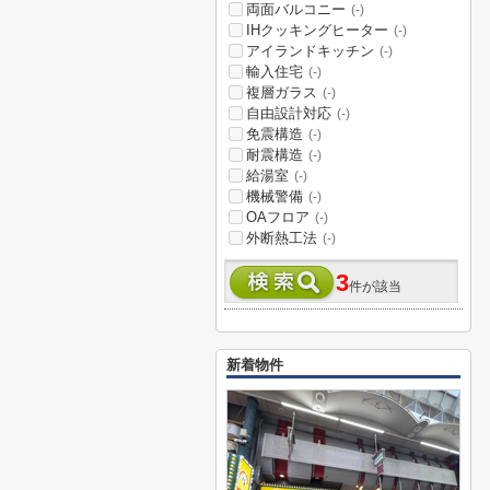
両面バルコニー
(-)
IHクッキングヒーター
(-)
アイランドキッチン
(-)
輸入住宅
(-)
複層ガラス
(-)
自由設計対応
(-)
免震構造
(-)
耐震構造
(-)
給湯室
(-)
機械警備
(-)
OAフロア
(-)
外断熱工法
(-)
3
件が該当
新着物件