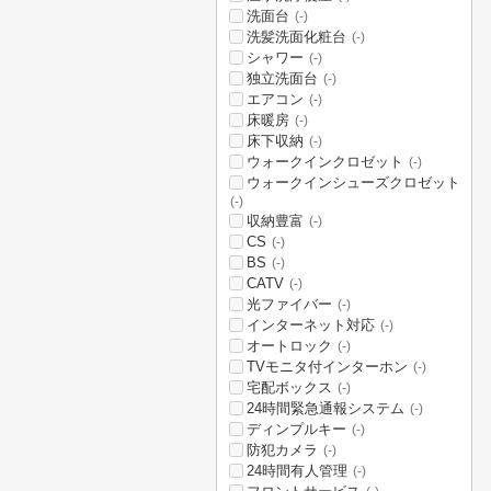
洗面台
(-)
洗髪洗面化粧台
(-)
シャワー
(-)
独立洗面台
(-)
エアコン
(-)
床暖房
(-)
床下収納
(-)
ウォークインクロゼット
(-)
ウォークインシューズクロゼット
(-)
収納豊富
(-)
CS
(-)
BS
(-)
CATV
(-)
光ファイバー
(-)
インターネット対応
(-)
オートロック
(-)
TVモニタ付インターホン
(-)
宅配ボックス
(-)
24時間緊急通報システム
(-)
ディンプルキー
(-)
防犯カメラ
(-)
24時間有人管理
(-)