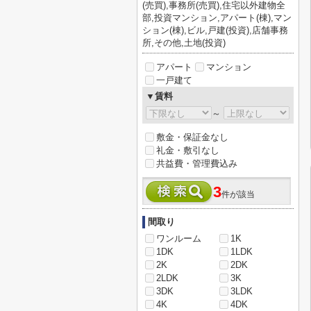
(売買),事務所(売買),住宅以外建物全
部,投資マンション,アパート(棟),マン
ション(棟),ビル,戸建(投資),店舗事務
所,その他,土地(投資)
アパート
マンション
一戸建て
▼賃料
～
敷金・保証金なし
礼金・敷引なし
共益費・管理費込み
3
件が該当
間取り
ワンルーム
1K
1DK
1LDK
2K
2DK
2LDK
3K
3DK
3LDK
4K
4DK