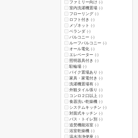
ファミリー向け
(-)
室内洗濯機置場
(-)
フローリング
(-)
ロフト付き
(-)
メゾネット
(-)
ベランダ
(-)
バルコニー
(-)
ルーフバルコニー
(-)
オール電化
(-)
エレベーター
(-)
照明器具付き
(-)
駐輪場
(-)
バイク置場あり
(-)
家具・家電付き
(-)
洗濯機置場有
(-)
外観タイル張り
(-)
コンロ２口以上
(-)
食器洗い乾燥機
(-)
システムキッチン
(-)
対面式キッチン
(-)
バス・トイレ別
(-)
追焚機能浴室
(-)
浴室乾燥機
(-)
温水洗浄便座
(-)