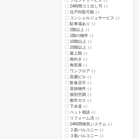
フロントサービス
(-)
24時間ゴミ出し可
(-)
住戸内覧可能
(-)
コンシェルジュサービス
(-)
駐車場あり
(-)
2階以上
(-)
1階の物件
(-)
10階以上
(-)
20階以上
(-)
最上階
(-)
南向き
(-)
角部屋
(-)
ワンフロア
(-)
高層ビル
(-)
飲食店可
(-)
居抜物件
(-)
個別空調
(-)
都市ガス
(-)
下水道
(-)
ペット相談
(-)
リフォーム済
(-)
24時間換気システム
(-)
２面バルコニー
(-)
３面バルコニー
(-)