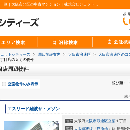
ファミリーマート 桜川二丁目店周辺の物件一覧｜大阪市北区の中古マンション｜株式会社ジェットシティーズ
ジェットシティーズ
>
周辺施設案内
>
大阪市浪速区
>
大阪市浪速区のコ
二丁目店の近くの物件
目店周辺物件
並び順：
空室物件のみ表示
該
エスリード難波ザ・メゾン
大阪府
大阪市浪速区
立葉
１丁目
住所
交通
大阪環状線
「
芦原橋
」駅 徒歩5分