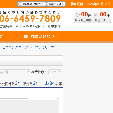
最終更新：2026年08月08日
00
00
件
件
最近見た物件
検討リスト
営業時間：9:00～19:00
定休日：年中無休
ンビニエンスストア
>
ファミリーマート
表示件数：
3
2
1-3
当公開件数
件 販売数
件
件表示