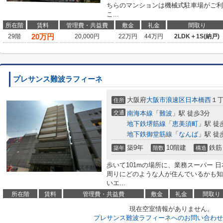
ちらのマンションは機械式駐車場がご利
こ...
所在階
賃料
管理費・共益費
敷金
礼金
間取り
20
万円
29階
20,000円
22万円
44万円
2LDK＋1S(納戸)
プレサンス難波ラフィーネ
大阪府
大阪市浪速区
日本橋西
１丁
住所
交通
南海本線
「
難波
」駅 徒歩3分
地下鉄堺筋線
「
恵美須町
」駅 徒
地下鉄御堂筋線
「
なんば
」駅 徒
築9年
10階建
鉄筋
築年
階数
構造
歩いて101mの場所に、業務スーパー 
周りにどのような人が住んでいるかも知
いエ...
所在階
賃料
管理費・共益費
敷金
礼金
間取り
現在空室情報がありません。
プレサンス難波ラフィーネへのお問い合わせ