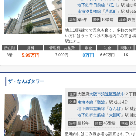
地下鉄千日前線
「
桜川
」駅 徒歩
南海汐見橋線
「
芦原町
」駅 徒歩
築5年
10階建
鉄筋
築年
階数
構造
地上10階建てで景色も良く、多数のお
い方にはうってつけの敷地内ごみ置き場
駅にア...
所在階
賃料
管理費・共益費
敷金
礼金
間取り
5.99
万円
0万円
8階
7,000円
6.69万円
1K
ザ・なんばタワー
大阪府
大阪市浪速区
難波中
２丁
住所
交通
南海本線
「
難波
」駅 徒歩4分
地下鉄御堂筋線
「
なんば
」駅 徒
地下鉄御堂筋線
「
大国町
」駅 徒
築19年
46階建
鉄
築年
階数
構造
敷地内にはごみ置き場も設置されていま