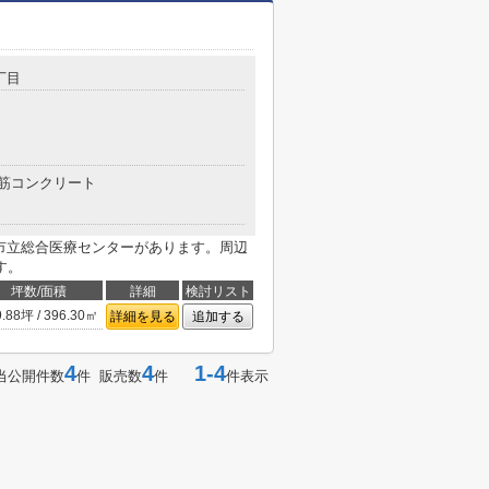
丁目
筋コンクリート
阪市立総合医療センターがあります。周辺
す。
坪数/面積
詳細
検討リスト
9.88坪 / 396.30㎡
詳細を見る
追加する
4
4
1-4
当公開件数
件 販売数
件
件表示