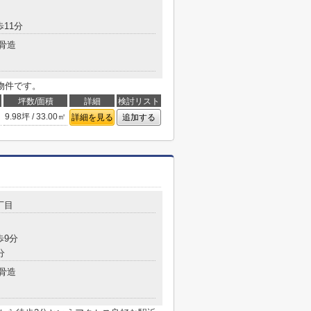
歩11分
骨造
物件です。
坪数/面積
詳細
検討リスト
9.98坪 / 33.00㎡
詳細を見る
追加する
丁目
歩9分
分
骨造