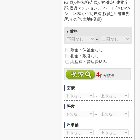
(売買),事務所(売買),住宅以外建物全
部,投資マンション,アパート(棟),マン
ション(棟),ビル,戸建(投資),店舗事務
所,その他,土地(投資)
▼賃料
～
敷金・保証金なし
礼金・敷引なし
共益費・管理費込み
4
件が該当
面積
～
坪数
～
坪単価
～