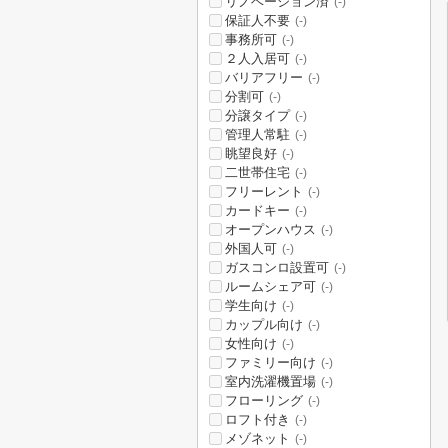
リノベーション済
(-)
保証人不要
(-)
事務所可
(-)
２人入居可
(-)
バリアフリー
(-)
分割可
(-)
分譲タイプ
(-)
管理人常駐
(-)
眺望良好
(-)
二世帯住宅
(-)
フリーレント
(-)
カードキー
(-)
オープンハウス
(-)
外国人可
(-)
ガスコンロ設置可
(-)
ルームシェア可
(-)
学生向け
(-)
カップル向け
(-)
女性向け
(-)
ファミリー向け
(-)
室内洗濯機置場
(-)
フローリング
(-)
ロフト付き
(-)
メゾネット
(-)