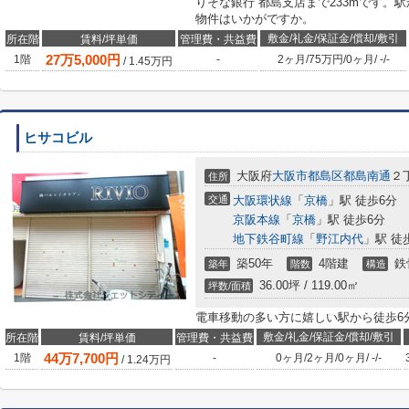
りそな銀行 都島支店まで233mです。
物件はいかがですか。
敷金/礼金/保証金/償却/敷引
所在階
賃料/坪単価
管理費・共益費
27
万
5,000
円
1階
-
2ヶ月
/
75万円
/
0ヶ月
/
-
/
-
/
1.45
万円
ヒサコビル
大阪府
大阪市都島区
都島南通
２
住所
交通
大阪環状線
「
京橋
」駅 徒歩6分
京阪本線
「
京橋
」駅 徒歩6分
地下鉄谷町線
「
野江内代
」駅 徒
築50年
4階建
鉄
築年
階数
構造
36.00坪 / 119.00㎡
坪数/面積
電車移動の多い方に嬉しい駅から徒歩6
敷金/礼金/保証金/償却/敷引
所在階
賃料/坪単価
管理費・共益費
44
万
7,700
円
1階
-
0ヶ月
/
2ヶ月
/
0ヶ月
/
-
/
-
/
1.24
万円