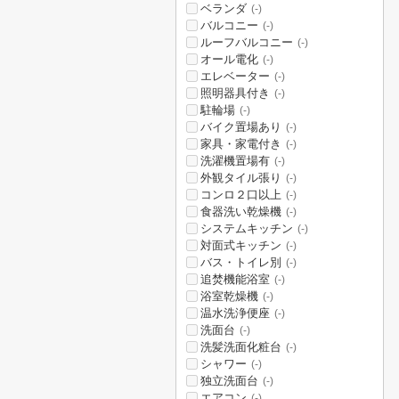
ベランダ
(-)
バルコニー
(-)
ルーフバルコニー
(-)
オール電化
(-)
エレベーター
(-)
照明器具付き
(-)
駐輪場
(-)
バイク置場あり
(-)
家具・家電付き
(-)
洗濯機置場有
(-)
外観タイル張り
(-)
コンロ２口以上
(-)
食器洗い乾燥機
(-)
システムキッチン
(-)
対面式キッチン
(-)
バス・トイレ別
(-)
追焚機能浴室
(-)
浴室乾燥機
(-)
温水洗浄便座
(-)
洗面台
(-)
洗髪洗面化粧台
(-)
シャワー
(-)
独立洗面台
(-)
エアコン
(-)