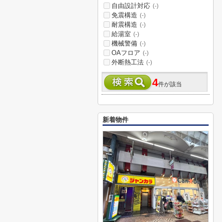
自由設計対応
(-)
免震構造
(-)
耐震構造
(-)
給湯室
(-)
機械警備
(-)
OAフロア
(-)
外断熱工法
(-)
4
件が該当
新着物件