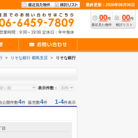
最終更新：2026年08月06日
00
00
件
件
最近見た物件
検討リスト
営業時間：9:00～19:00
定休日：年中無休
行
>
りそな銀行 都島支店
>
りそな銀行
表示件数：
4
4
1-4
当公開件数
件 販売数
件
件表示
丁目