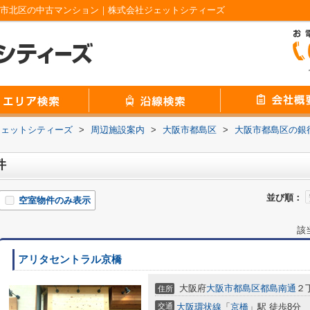
阪市北区の中古マンション｜株式会社ジェットシティーズ
ジェットシティーズ
>
周辺施設案内
>
大阪市都島区
>
大阪市都島区の銀
件
並び順：
空室物件のみ表示
該
アリタセントラル京橋
大阪府
大阪市都島区
都島南通
２
住所
交通
大阪環状線
「
京橋
」駅 徒歩8分