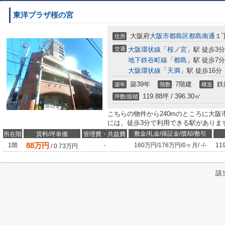
東洋プラザ桜の宮
大阪府
大阪市都島区
都島南通
１
住所
交通
大阪環状線
「
桜ノ宮
」駅 徒歩3分
地下鉄谷町線
「
都島
」駅 徒歩7分
大阪環状線
「
天満
」駅 徒歩16分
築39年
7階建
鉄
築年
階数
構造
119.88坪 / 396.30㎡
坪数/面積
こちらの物件から240mのところに大
には、徒歩3分で利用できる駅がありま
敷金/礼金/保証金/償却/敷引
所在階
賃料/坪単価
管理費・共益費
88
万円
1階
-
160万円
/
176万円
/
0ヶ月
/
-
/
-
11
/
0.73
万円
該