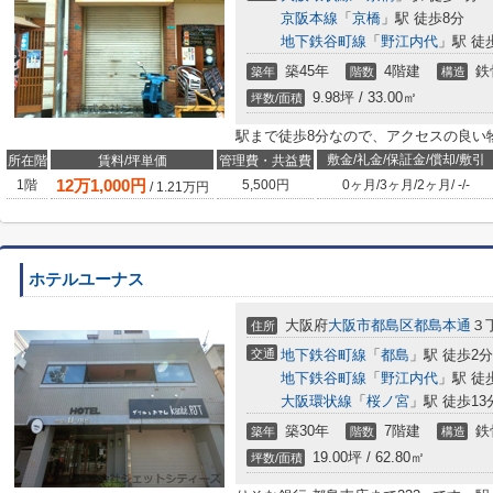
京阪本線
「
京橋
」駅 徒歩8分
地下鉄谷町線
「
野江内代
」駅 徒
築45年
4階建
鉄
築年
階数
構造
9.98坪 / 33.00㎡
坪数/面積
駅まで徒歩8分なので、アクセスの良い
敷金/礼金/保証金/償却/敷引
所在階
賃料/坪単価
管理費・共益費
12
万
1,000
円
1階
5,500円
0ヶ月
/
3ヶ月
/
2ヶ月
/
-
/
-
/
1.21
万円
ホテルユーナス
大阪府
大阪市都島区
都島本通
３
住所
交通
地下鉄谷町線
「
都島
」駅 徒歩2分
地下鉄谷町線
「
野江内代
」駅 徒
大阪環状線
「
桜ノ宮
」駅 徒歩13
築30年
7階建
鉄
築年
階数
構造
19.00坪 / 62.80㎡
坪数/面積