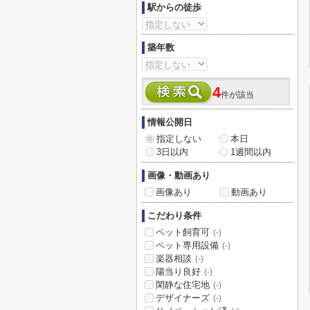
駅からの徒歩
築年数
4
件が該当
情報公開日
指定しない
本日
3日以内
1週間以内
画像・動画あり
画像あり
動画あり
こだわり条件
ペット飼育可
(-)
ペット専用設備
(-)
楽器相談
(-)
陽当り良好
(-)
閑静な住宅地
(-)
デザイナーズ
(-)