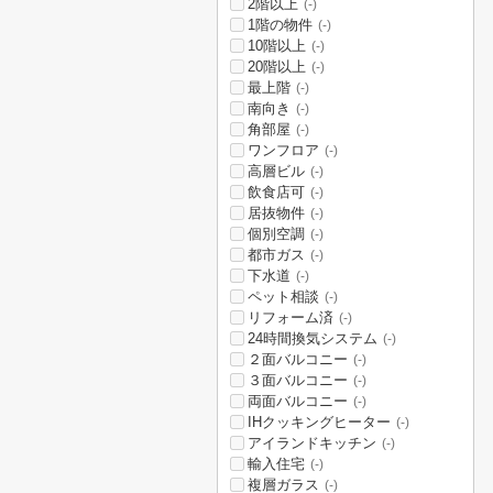
2階以上
(-)
1階の物件
(-)
10階以上
(-)
20階以上
(-)
最上階
(-)
南向き
(-)
角部屋
(-)
ワンフロア
(-)
高層ビル
(-)
飲食店可
(-)
居抜物件
(-)
個別空調
(-)
都市ガス
(-)
下水道
(-)
ペット相談
(-)
リフォーム済
(-)
24時間換気システム
(-)
２面バルコニー
(-)
３面バルコニー
(-)
両面バルコニー
(-)
IHクッキングヒーター
(-)
アイランドキッチン
(-)
輸入住宅
(-)
複層ガラス
(-)