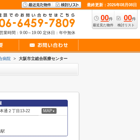
最終更新：2026年08月08日
00
00
件
件
最近見た物件
検討リスト
営業時間：9:00～19:00
定休日：年中無休
合病院
>
大阪市立総合医療センター
報
通２丁目13-22
MAP
▼
橋駅