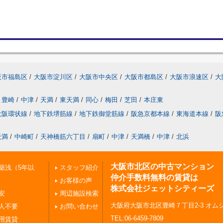
阪市福島区
/
大阪市淀川区
/
大阪市中央区
/
大阪市都島区
/
大阪市浪速区
/
大
豊崎
/
中津
/
天満
/
東天満
/
同心
/
梅田
/
芝田
/
本庄東
大阪環状線
/
地下鉄堺筋線
/
地下鉄御堂筋線
/
阪急京都本線
/
東海道本線
/
阪
天満
/
中崎町
/
天神橋筋六丁目
/
扇町
/
中津
/
天満橋
/
中津
/
北浜
大阪市北区の中古マンション
築浅（5年以
スタッフ紹介
仲介手数料無料の賃貸は
お客様の声
株式会社ジェットシティーズ
安
周辺施設検索
大阪府大阪市北区豊崎７丁目2-3 オムシ
人不要
お問い合わせ
TEL:06-6459-7809
用賃貸