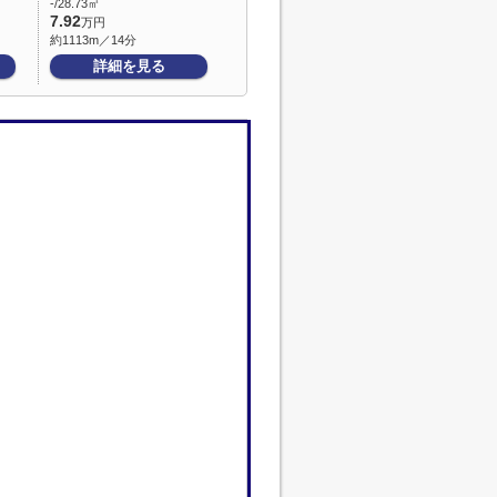
-/28.73㎡
7.92
万円
約1113m／14分
詳細を見る