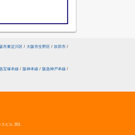
阪市東淀川区
/
大阪市生野区
/
吹田市
/
急宝塚本線
/
阪神本線
/
阪急神戸本線
/
スビル 301