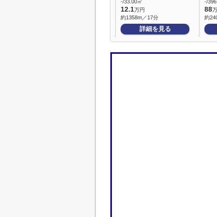
-/33.00㎡
-/39
12.1
88
万円
約1358m／17分
約24
詳細を見る