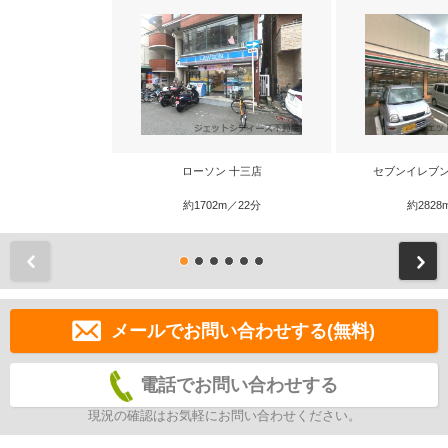
ローソン 十三店
セブンイレブン
約1702m／22分
約2828
前
メールでお問い合わせする(無料)
電話でお問い合わせする
現況の確認はお気軽にお問い合わせください。