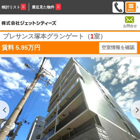
0
0
検討リスト
最近見た物件
お問合せ
プレサンス塚本グランゲート（
1
室）
賃料
5.95万円
空室情報を確認