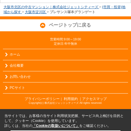
大阪市北区の中古マンション｜株式会社ジェットシティーズ
>
(売買・投資)地
域から探す
>
大阪市淀川区
>
プレサンス塚本グランゲート
ページトップに戻る
営業時間:9:00～19:00
定休日:年中無休
ホーム
会社概要
お問い合わせ
PCサイト
プライバシーポリシー
利用規約
｜アクセスマップ
｜
Copyright(c) 株式会社ジェットシティーズ All rights reserved.
当サイトでは、お客様の当サイト利用状況把握、サービス向上検討を目的と
して、クッキー（Cookie）を使用しています。
詳しくは、当社の
「Cookieの取扱いについて」
をご確認ください。