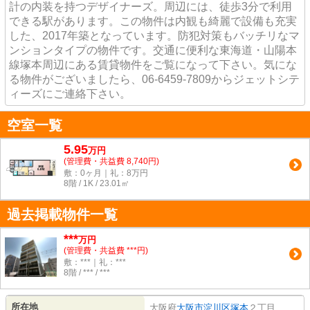
計の内装を持つデザイナーズ。周辺には、徒歩3分で利用
できる駅があります。この物件は内観も綺麗で設備も充実
した、2017年築となっています。防犯対策もバッチリなマ
ンションタイプの物件です。交通に便利な東海道・山陽本
線塚本周辺にある賃貸物件をご覧になって下さい。気にな
る物件がございましたら、06-6459-7809からジェットシテ
ィーズにご連絡下さい。
空室一覧
5.95
万
円
(管理費・共益費 8,740円)
敷：0ヶ月｜礼：8万円
8階 / 1K / 23.01㎡
過去掲載物件一覧
***
万円
(管理費・共益費 ***円)
敷：***｜礼：***
8階 / *** / ***
所在地
大阪府
大阪市淀川区
塚本
２丁目