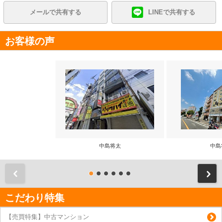
メールで共有する
LINEで共有する
お客様の声
中島将太
中島
前
こだわり特集
【売買特集】中古マンション