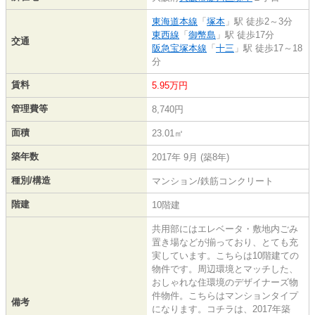
東海道本線
「
塚本
」駅 徒歩2～3分
東西線
「
御幣島
」駅 徒歩17分
交通
阪急宝塚本線
「
十三
」駅 徒歩17～18
分
賃料
5.95万円
管理費等
8,740円
面積
23.01㎡
築年数
2017年 9月 (築8年)
種別/構造
マンション/鉄筋コンクリート
階建
10階建
共用部にはエレベータ・敷地内ごみ
置き場などが揃っており、とても充
実しています。こちらは10階建ての
物件です。周辺環境とマッチした、
おしゃれな住環境のデザイナーズ物
件物件。こちらはマンションタイプ
備考
になります。コチラは、2017年築