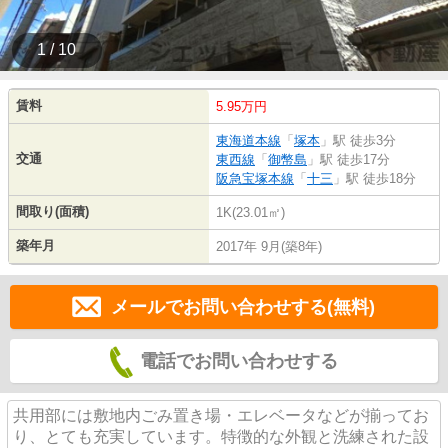
1 / 10
賃料
5.95万円
東海道本線
「
塚本
」駅 徒歩3分
交通
東西線
「
御幣島
」駅 徒歩17分
阪急宝塚本線
「
十三
」駅 徒歩18分
間取り(面積)
1K(23.01㎡)
築年月
2017年 9月(築8年)
メールでお問い合わせする(無料)
電話でお問い合わせする
共用部には敷地内ごみ置き場・エレベータなどが揃ってお
り、とても充実しています。特徴的な外観と洗練された設