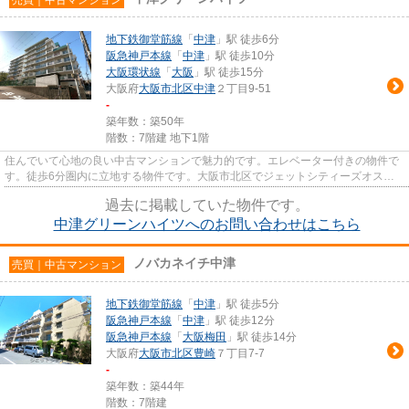
地下鉄御堂筋線
「
中津
」駅 徒歩6分
阪急神戸本線
「
中津
」駅 徒歩10分
大阪環状線
「
大阪
」駅 徒歩15分
大阪府
大阪市北区
中津
２丁目9-51
-
築年数：築50年
階数：7階建 地下1階
住んでいて心地の良い中古マンションで魅力的です。エレベーター付きの物件で
す。徒歩6分圏内に立地する物件です。大阪市北区でジェットシティーズオスス
メの不動産をお求めなら、当社...
過去に掲載していた物件です。
中津グリーンハイツへのお問い合わせはこちら
ノバカネイチ中津
売買｜中古マンション
地下鉄御堂筋線
「
中津
」駅 徒歩5分
阪急神戸本線
「
中津
」駅 徒歩12分
阪急神戸本線
「
大阪梅田
」駅 徒歩14分
大阪府
大阪市北区
豊崎
７丁目7-7
-
築年数：築44年
階数：7階建