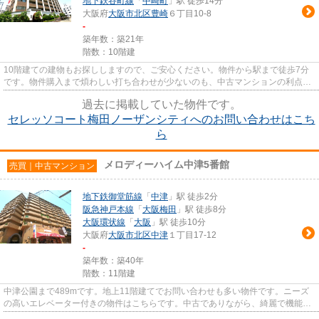
地下鉄谷町線
「
中崎町
」駅 徒歩14分
大阪府
大阪市北区
豊崎
６丁目10-8
-
築年数：築21年
階数：10階建
10階建ての建物もお探ししますので、ご安心ください。物件から駅まで徒歩7分
です。物件購入まで煩わしい打ち合わせが少ないのも、中古マンションの利点で
す。こちらの物件にはエレベー...
過去に掲載していた物件です。
セレッソコート梅田ノーザンシティへのお問い合わせはこち
ら
メロディーハイム中津5番館
売買｜中古マンション
地下鉄御堂筋線
「
中津
」駅 徒歩2分
阪急神戸本線
「
大阪梅田
」駅 徒歩8分
大阪環状線
「
大阪
」駅 徒歩10分
大阪府
大阪市北区
中津
１丁目17-12
-
築年数：築40年
階数：11階建
中津公園まで489mです。地上11階建てでお問い合わせも多い物件です。ニーズ
の高いエレベーター付きの物件はこちらです。中古でありながら、綺麗で機能的
な設備のあるマンションです。...