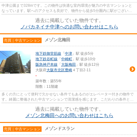
中津公園まで328mです。この物件は快適な室内環境が魅力の中古マンションと
なっています。駅へのアクセスも良好で、物件から徒歩5分圏内に駅がございま
す。エレベーター付きの物件です...
過去に掲載していた物件です。
ノバカネイチ中津へのお問い合わせはこちら
メゾン北梅田
売買｜中古マンション
地下鉄御堂筋線
「
中津
」駅 徒歩5分
地下鉄谷町線
「
中崎町
」駅 徒歩10分
阪急神戸本線
「
大阪梅田
」駅 徒歩12分
大阪府
大阪市北区
豊崎
４丁目2-11
-
築年数：築55年
階数：11階建
多くの方にとって便利で欠かせない条件でもあるのがエレベーター付きの物件で
す。綺麗に整備された中古マンションで清潔感を感じます。こだわりの条件とし
て選ばれることが多い、駅徒...
過去に掲載していた物件です。
メゾン北梅田へのお問い合わせはこちら
メゾンドスラン
売買｜中古マンション