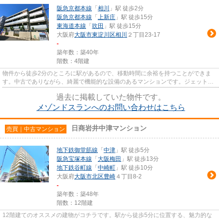
阪急京都本線
「
相川
」駅 徒歩2分
阪急京都本線
「
上新庄
」駅 徒歩15分
東海道本線
「
吹田
」駅 徒歩15分
大阪府
大阪市東淀川区
相川
２丁目23-17
-
築年数：築40年
階数：4階建
物件から徒歩2分のところに駅があるので、移動時間に余裕を持つことができま
す。中古でありながら、綺麗で機能的な設備のあるマンションです。ジェットシ
ティーズなら、お客様のライフ...
過去に掲載していた物件です。
メゾンドスランへのお問い合わせはこちら
日商岩井中津マンション
売買｜中古マンション
地下鉄御堂筋線
「
中津
」駅 徒歩5分
阪急宝塚本線
「
大阪梅田
」駅 徒歩13分
地下鉄谷町線
「
中崎町
」駅 徒歩10分
大阪府
大阪市北区
豊崎
４丁目8-2
-
築年数：築48年
階数：12階建
12階建てのオススメの建物がコチラです。駅から徒歩5分に位置する、魅力的な