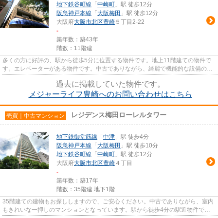
地下鉄谷町線
「
中崎町
」駅 徒歩12分
阪急神戸本線
「
大阪梅田
」駅 徒歩12分
大阪府
大阪市北区
豊崎
５丁目2-22
-
築年数：築43年
階数：11階建
多くの方に好評の、駅から徒歩5分に位置する物件です。地上11階建ての物件で
す。エレベーターがある物件です。中古でありながら、綺麗で機能的な設備のあ
るマンションです。ジェットシ...
過去に掲載していた物件です。
メジャーライフ豊崎へのお問い合わせはこちら
レジデンス梅田ローレルタワー
売買｜中古マンション
地下鉄御堂筋線
「
中津
」駅 徒歩4分
阪急神戸本線
「
大阪梅田
」駅 徒歩10分
地下鉄谷町線
「
中崎町
」駅 徒歩12分
大阪府
大阪市北区
豊崎
４丁目
-
築年数：築17年
階数：35階建 地下1階
35階建ての建物もお探ししますので、ご安心ください。中古でありながら、室内
もきれいな一押しのマンションとなっています。駅から徒歩4分の駅近物件で
す。こちらはエレベーター付きの...