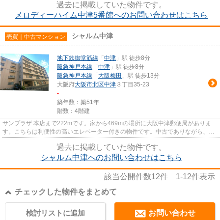
過去に掲載していた物件です。
メロディーハイム中津5番館へのお問い合わせはこちら
シャルム中津
売買｜中古マンション
地下鉄御堂筋線
「
中津
」駅 徒歩8分
阪急神戸本線
「
中津
」駅 徒歩8分
阪急神戸本線
「
大阪梅田
」駅 徒歩13分
大阪府
大阪市北区
中津
３丁目35-23
-
築年数：築51年
階数：4階建
サンプラザ 本店まで222mです。家から469mの場所に大阪中津郵便局がありま
す。こちらは利便性の高いエレベーター付きの物件です。中古でありながら、室
内もきれいな一押しのマンション...
過去に掲載していた物件です。
シャルム中津へのお問い合わせはこちら
該当公開件数
12
件
1-12
件表示
チェックした物件をまとめて
検討リストに追加
お問い合わせ