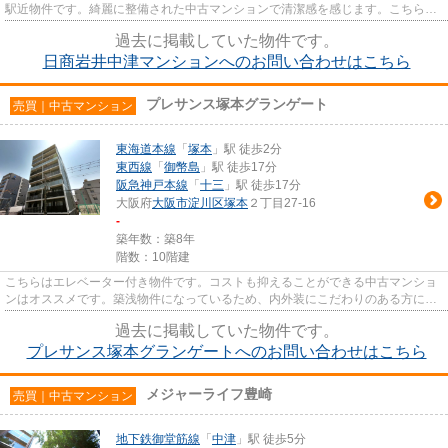
駅近物件です。綺麗に整備された中古マンションで清潔感を感じます。こちらの
エレベーター付きの物件はいか...
過去に掲載していた物件です。
日商岩井中津マンションへのお問い合わせはこちら
プレサンス塚本グランゲート
売買｜中古マンション
東海道本線
「
塚本
」駅 徒歩2分
東西線
「
御幣島
」駅 徒歩17分
阪急神戸本線
「
十三
」駅 徒歩17分
大阪府
大阪市淀川区
塚本
２丁目27-16
-
築年数：築8年
階数：10階建
こちらはエレベーター付き物件です。コストも抑えることができる中古マンショ
ンはオススメです。築浅物件になっているため、内外装にこだわりのある方にも
おすすめです。徒歩で駅にア...
過去に掲載していた物件です。
プレサンス塚本グランゲートへのお問い合わせはこちら
メジャーライフ豊崎
売買｜中古マンション
地下鉄御堂筋線
「
中津
」駅 徒歩5分