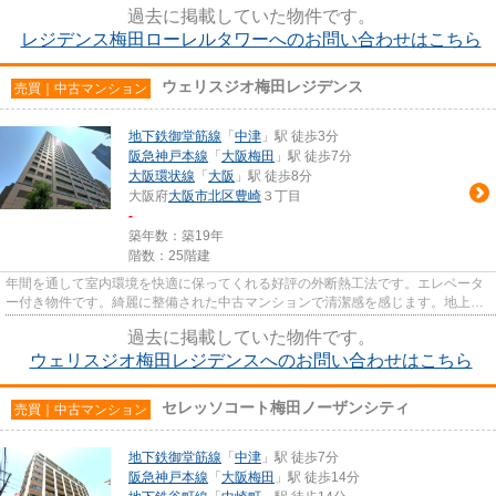
過去に掲載していた物件です。
レジデンス梅田ローレルタワーへのお問い合わせはこちら
ウェリスジオ梅田レジデンス
売買｜中古マンション
地下鉄御堂筋線
「
中津
」駅 徒歩3分
阪急神戸本線
「
大阪梅田
」駅 徒歩7分
大阪環状線
「
大阪
」駅 徒歩8分
大阪府
大阪市北区
豊崎
３丁目
-
築年数：築19年
階数：25階建
年間を通して室内環境を快適に保ってくれる好評の外断熱工法です。エレベータ
ー付き物件です。綺麗に整備された中古マンションで清潔感を感じます。地上25
階建ての物件です。ジェット...
過去に掲載していた物件です。
ウェリスジオ梅田レジデンスへのお問い合わせはこちら
セレッソコート梅田ノーザンシティ
売買｜中古マンション
地下鉄御堂筋線
「
中津
」駅 徒歩7分
阪急神戸本線
「
大阪梅田
」駅 徒歩14分