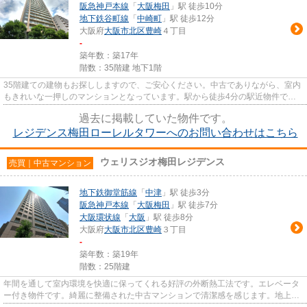
阪急神戸本線
「
大阪梅田
」駅 徒歩10分
地下鉄谷町線
「
中崎町
」駅 徒歩12分
大阪府
大阪市北区
豊崎
４丁目
-
築年数：築17年
階数：35階建 地下1階
35階建ての建物もお探ししますので、ご安心ください。中古でありながら、室内
もきれいな一押しのマンションとなっています。駅から徒歩4分の駅近物件で
す。こちらはエレベーター付きの...
過去に掲載していた物件です。
レジデンス梅田ローレルタワーへのお問い合わせはこちら
ウェリスジオ梅田レジデンス
売買｜中古マンション
地下鉄御堂筋線
「
中津
」駅 徒歩3分
阪急神戸本線
「
大阪梅田
」駅 徒歩7分
大阪環状線
「
大阪
」駅 徒歩8分
大阪府
大阪市北区
豊崎
３丁目
-
築年数：築19年
階数：25階建
年間を通して室内環境を快適に保ってくれる好評の外断熱工法です。エレベータ
ー付き物件です。綺麗に整備された中古マンションで清潔感を感じます。地上25
階建ての物件です。ジェット...