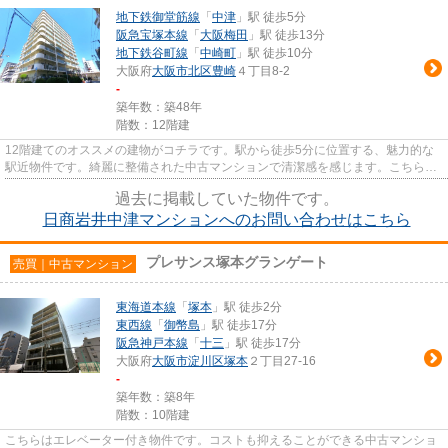
地下鉄御堂筋線
「
中津
」駅 徒歩5分
阪急宝塚本線
「
大阪梅田
」駅 徒歩13分
地下鉄谷町線
「
中崎町
」駅 徒歩10分
大阪府
大阪市北区
豊崎
４丁目8-2
-
築年数：築48年
階数：12階建
12階建てのオススメの建物がコチラです。駅から徒歩5分に位置する、魅力的な
駅近物件です。綺麗に整備された中古マンションで清潔感を感じます。こちらの
エレベーター付きの物件はいか...
過去に掲載していた物件です。
日商岩井中津マンションへのお問い合わせはこちら
プレサンス塚本グランゲート
売買｜中古マンション
東海道本線
「
塚本
」駅 徒歩2分
東西線
「
御幣島
」駅 徒歩17分
阪急神戸本線
「
十三
」駅 徒歩17分
大阪府
大阪市淀川区
塚本
２丁目27-16
-
築年数：築8年
階数：10階建
こちらはエレベーター付き物件です。コストも抑えることができる中古マンショ