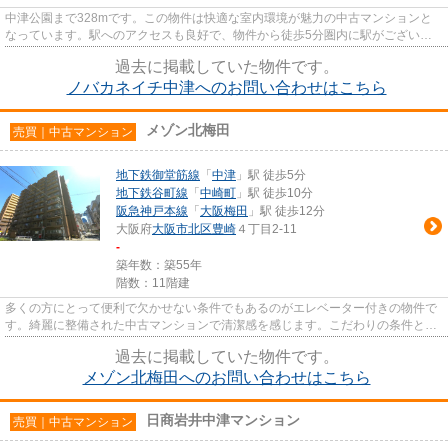
中津公園まで328mです。この物件は快適な室内環境が魅力の中古マンションと
なっています。駅へのアクセスも良好で、物件から徒歩5分圏内に駅がございま
す。エレベーター付きの物件です...
過去に掲載していた物件です。
ノバカネイチ中津へのお問い合わせはこちら
メゾン北梅田
売買｜中古マンション
地下鉄御堂筋線
「
中津
」駅 徒歩5分
地下鉄谷町線
「
中崎町
」駅 徒歩10分
阪急神戸本線
「
大阪梅田
」駅 徒歩12分
大阪府
大阪市北区
豊崎
４丁目2-11
-
築年数：築55年
階数：11階建
多くの方にとって便利で欠かせない条件でもあるのがエレベーター付きの物件で
す。綺麗に整備された中古マンションで清潔感を感じます。こだわりの条件とし
て選ばれることが多い、駅徒...
過去に掲載していた物件です。
メゾン北梅田へのお問い合わせはこちら
日商岩井中津マンション
売買｜中古マンション