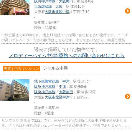
阪急神戸本線
「
大阪梅田
」駅 徒歩8分
大阪環状線
「
大阪
」駅 徒歩10分
大阪府
大阪市北区
中津
１丁目17-12
-
築年数：築40年
階数：11階建
中津公園まで489mです。地上11階建てでお問い合わせも多い物件です。ニーズ
の高いエレベーター付きの物件はこちらです。中古でありながら、綺麗で機能的
な設備のあるマンションです。...
過去に掲載していた物件です。
メロディーハイム中津5番館へのお問い合わせはこちら
シャルム中津
売買｜中古マンション
地下鉄御堂筋線
「
中津
」駅 徒歩8分
阪急神戸本線
「
中津
」駅 徒歩8分
阪急神戸本線
「
大阪梅田
」駅 徒歩13分
大阪府
大阪市北区
中津
３丁目35-23
-
築年数：築51年
階数：4階建
サンプラザ 本店まで222mです。家から469mの場所に大阪中津郵便局がありま
す。こちらは利便性の高いエレベーター付きの物件です。中古でありながら、室
内もきれいな一押しのマンション...