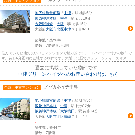
地下鉄御堂筋線
「
中津
」駅 徒歩6分
阪急神戸本線
「
中津
」駅 徒歩10分
大阪環状線
「
大阪
」駅 徒歩15分
大阪府
大阪市北区
中津
２丁目9-51
-
築年数：築50年
階数：7階建 地下1階
住んでいて心地の良い中古マンションで魅力的です。エレベーター付きの物件で
す。徒歩6分圏内に立地する物件です。大阪市北区でジェットシティーズオスス
メの不動産をお求めなら、当社...
過去に掲載していた物件です。
中津グリーンハイツへのお問い合わせはこちら
ノバカネイチ中津
売買｜中古マンション
地下鉄御堂筋線
「
中津
」駅 徒歩5分
阪急神戸本線
「
中津
」駅 徒歩12分
阪急神戸本線
「
大阪梅田
」駅 徒歩14分
大阪府
大阪市北区
豊崎
７丁目7-7
-
築年数：築44年
階数：7階建