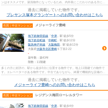
ンはオススメです。築浅物件になっているため、内外装にこだわりのある方にも
おすすめです。徒歩で駅にア...
過去に掲載していた物件です。
プレサンス塚本グランゲートへのお問い合わせはこちら
メジャーライフ豊崎
売買｜中古マンション
地下鉄御堂筋線
「
中津
」駅 徒歩5分
地下鉄谷町線
「
中崎町
」駅 徒歩12分
阪急神戸本線
「
大阪梅田
」駅 徒歩12分
大阪府
大阪市北区
豊崎
５丁目2-22
-
築年数：築43年
階数：11階建
多くの方に好評の、駅から徒歩5分に位置する物件です。地上11階建ての物件で
す。エレベーターがある物件です。中古でありながら、綺麗で機能的な設備のあ
るマンションです。ジェットシ...
過去に掲載していた物件です。
メジャーライフ豊崎へのお問い合わせはこちら
レジデンス梅田ローレルタワー
売買｜中古マンション
地下鉄御堂筋線
「
中津
」駅 徒歩4分