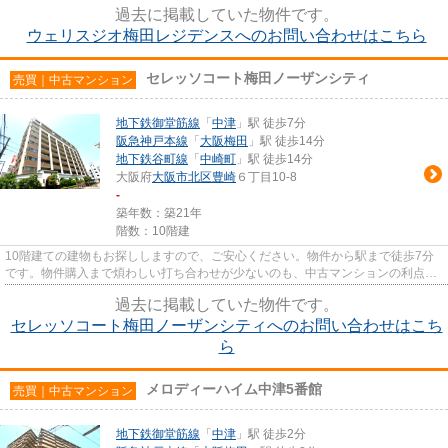
過去に掲載していた物件です。
ウェリスジオ梅田レジデンスへのお問い合わせはこちら
セレッソコート梅田ノーザンシティ
売買｜中古マンション
地下鉄御堂筋線
「
中津
」駅 徒歩7分
阪急神戸本線
「
大阪梅田
」駅 徒歩14分
地下鉄谷町線
「
中崎町
」駅 徒歩14分
大阪府
大阪市北区
豊崎
６丁目10-8
-
築年数：築21年
階数：10階建
10階建ての建物もお探ししますので、ご安心ください。物件から駅まで徒歩7分
です。物件購入まで煩わしい打ち合わせが少ないのも、中古マンションの利点で
す。こちらの物件にはエレベー...
過去に掲載していた物件です。
セレッソコート梅田ノーザンシティへのお問い合わせはこち
ら
メロディーハイム中津5番館
売買｜中古マンション
地下鉄御堂筋線
「
中津
」駅 徒歩2分