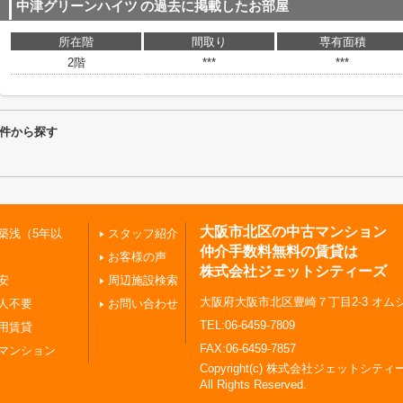
中津グリーンハイツ
の過去に掲載したお部屋
所在階
間取り
専有面積
2階
***
***
件から探す
大阪市北区の中古マンション
築浅（5年以
スタッフ紹介
仲介手数料無料の賃貸は
お客様の声
株式会社ジェットシティーズ
安
周辺施設検索
大阪府大阪市北区豊崎７丁目2-3 オムシ
人不要
お問い合わせ
TEL:06-6459-7809
用賃貸
FAX:06-6459-7857
マンション
Copyright(c) 株式会社ジェットシティ
All Rights Reserved.