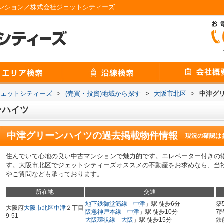
ンション／株式会社ジェットシティーズ
ジェットシティーズ
>
(売買・投資)地域から探す
>
大阪市北区
>
中津グ
ンハイツ
中津グリーンハイツ
の過去掲載物件情報
現況の確認は
住んでいて心地の良い中古マンションで魅力的です。エレベーター付きの
す。大阪市北区でジェットシティーズオススメの不動産をお求めなら、当
やご質問なども承っております。
所在地
交通
地下鉄御堂筋線
「
中津
」駅 徒歩6分
築
大阪府
大阪市北区
中津
２丁目
阪急神戸本線
「
中津
」駅 徒歩10分
7
9-51
大阪環状線
「
大阪
」駅 徒歩15分
鉄