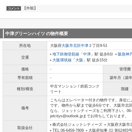
【外観】
コメント
中津グリーンハイツ
の物件概要
所在地
大阪府
大阪市北区
中津
２丁目9-51
地下鉄御堂筋線
「
中津
」駅 徒歩6分
阪急神
交通
大阪環状線
「
大阪
」駅 徒歩15分
価格
-
管理費
専有面積
-
築年月（築
中古マンション / 鉄筋コンク
種別/構造
階建
リート
こちらはエレベーター付きの物件です。身近に
です。物件から駅まで徒歩6分です。大阪市北
備考
なら、ジェットシティーズをご利用下さい。06-64
jetcitys@outlook.jpまでお待ちしております。
株式会社ジェットシティーズ
大阪府大阪市北
取扱会社
TEL:06-6459-7809
大阪府知事 (1) 第62483