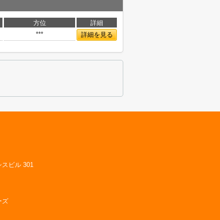
方位
詳細
***
詳細を見る
スビル 301
ーズ