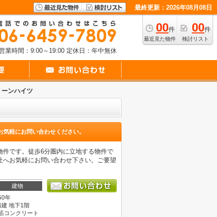
最終更新：2026年08月08日
00
00
件
件
最近見た物件
検討リスト
営業時間：9:00～19:00
定休日：年中無休
リーンハイツ
お気軽にお問い合わせください。
物件です。徒歩6分圏内に立地する物件で
社へお気軽にお問い合わせ下さい。ご要望
建物
50年
階建 地下1階
筋コンクリート