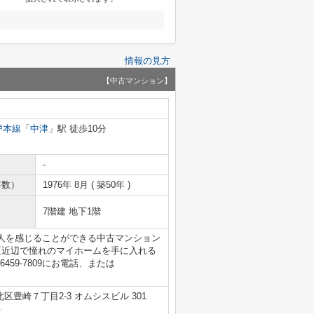
情報の見方
【中古マンション】
戸本線
「
中津
」駅 徒歩10分
-
年数）
1976年 8月 ( 築50年 )
7階建 地下1階
人を感じることができる中古マンション
区近辺で憧れのマイホームを手に入れる
59-7809にお電話、または
区豊崎７丁目2-3 オムシスビル 301
号