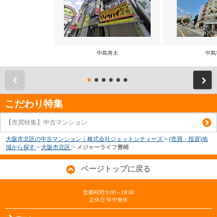
中島将太
中島
前
こだわり特集
【売買特集】中古マンション
大阪市北区の中古マンション｜株式会社ジェットシティーズ
>
(売買・投資)地
域から探す
>
大阪市北区
>
メジャーライフ豊崎
ページトップに戻る
営業時間:9:00～19:00
定休日:年中無休