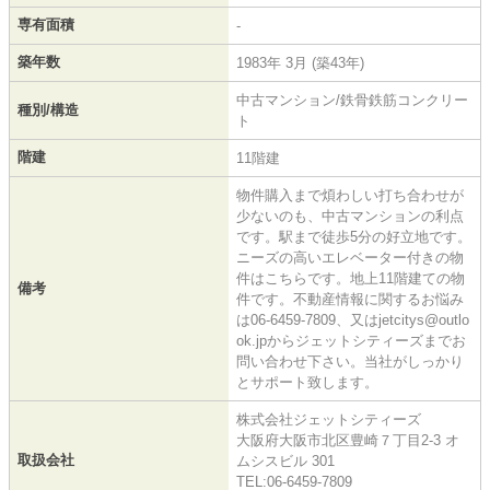
専有面積
-
築年数
1983年 3月 (築43年)
中古マンション/鉄骨鉄筋コンクリー
種別/構造
ト
階建
11階建
物件購入まで煩わしい打ち合わせが
少ないのも、中古マンションの利点
です。駅まで徒歩5分の好立地です。
ニーズの高いエレベーター付きの物
件はこちらです。地上11階建ての物
備考
件です。不動産情報に関するお悩み
は06-6459-7809、又はjetcitys@outlo
ok.jpからジェットシティーズまでお
問い合わせ下さい。当社がしっかり
とサポート致します。
株式会社ジェットシティーズ
大阪府大阪市北区豊崎７丁目2-3 オ
取扱会社
ムシスビル 301
TEL:06-6459-7809