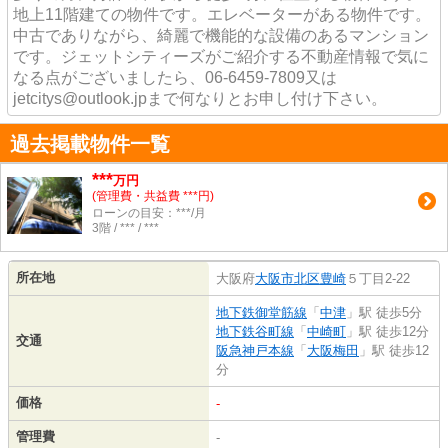
地上11階建ての物件です。エレベーターがある物件です。
中古でありながら、綺麗で機能的な設備のあるマンション
です。ジェットシティーズがご紹介する不動産情報で気に
なる点がございましたら、06-6459-7809又は
jetcitys@outlook.jpまで何なりとお申し付け下さい。
過去掲載物件一覧
***
万円
(管理費・共益費 ***円)
ローンの目安：***/月
3階 / *** / ***
所在地
大阪府
大阪市北区
豊崎
５丁目2-22
地下鉄御堂筋線
「
中津
」駅 徒歩5分
地下鉄谷町線
「
中崎町
」駅 徒歩12分
交通
阪急神戸本線
「
大阪梅田
」駅 徒歩12
分
価格
-
管理費
-