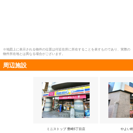
※地図上に表示される物件の位置は付近住所に所在することを表すものであり、実際の
物件所在地とは異なる場合がございます。
周辺施設
ミニストップ 豊崎5丁目店
やよい軒