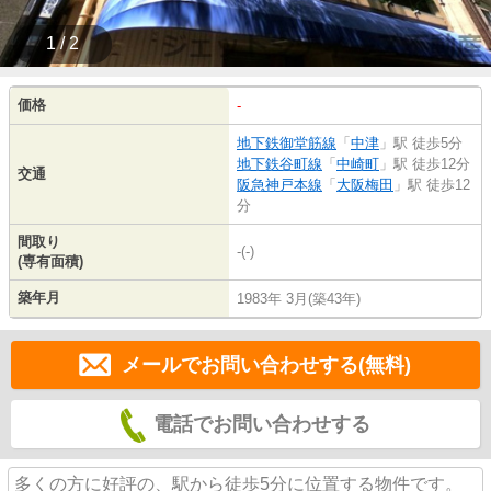
1 / 2
価格
-
地下鉄御堂筋線
「
中津
」駅 徒歩5分
地下鉄谷町線
「
中崎町
」駅 徒歩12分
交通
阪急神戸本線
「
大阪梅田
」駅 徒歩12
分
間取り
-(-)
(専有面積)
築年月
1983年 3月(築43年)
メールでお問い合わせする(無料)
電話でお問い合わせする
多くの方に好評の、駅から徒歩5分に位置する物件です。