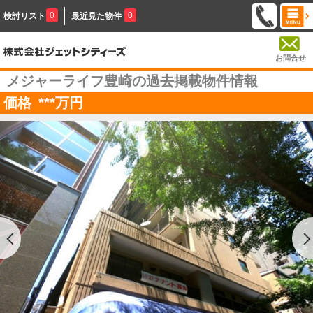
0
0
検討リスト
最近見た物件
お問合せ
メジャーライフ豊崎の過去掲載物件情報
価格
***
万円