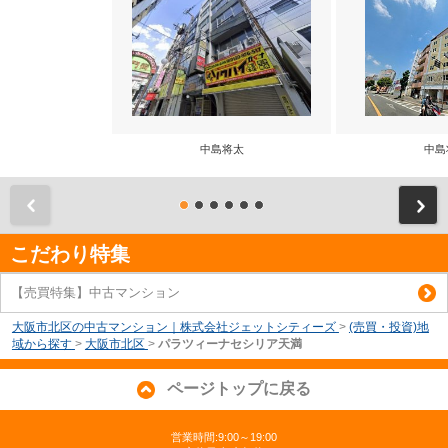
中島将太
中島
前
こだわり特集
【売買特集】中古マンション
大阪市北区の中古マンション｜株式会社ジェットシティーズ
>
(売買・投資)地
域から探す
>
大阪市北区
>
パラツィーナセシリア天満
ページトップに戻る
営業時間:9:00～19:00