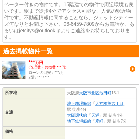
ベーター付きの物件です。15階建ての物件で周辺環境も良
いです。駅まで徒歩4分でアクセス可能な、人気の駅近物
件です。不動産情報に関することなら、ジェットシティー
ズ何なりとお聞き下さい。06-6459-7809からお電話か、あ
るいはjetcitys@outlook.jpよりご連絡をお待ちしておりま
す。
過去掲載物件一覧
***
万円
(管理費・共益費 ***円)
ローンの目安：***/月
2階 / *** / ***
所在地
大阪府
大阪市北区
池田町
15-1
地下鉄堺筋線
「
天神橋筋六丁目
」
駅 徒歩4分
交通
大阪環状線
「
天満
」駅 徒歩4分
地下鉄堺筋線
「
扇町
」駅 徒歩7分
価格
-