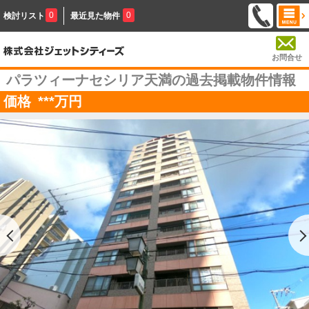
0
0
検討リスト
最近見た物件
お問合せ
パラツィーナセシリア天満の過去掲載物件情報
価格
***
万円