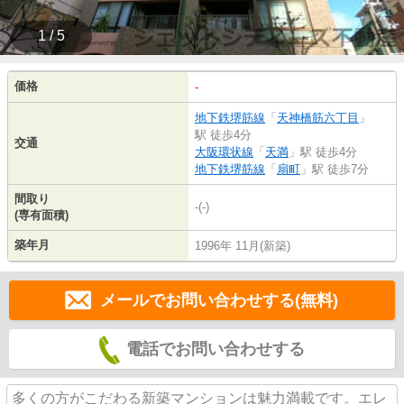
1 / 5
価格
-
地下鉄堺筋線
「
天神橋筋六丁目
」
駅 徒歩4分
交通
大阪環状線
「
天満
」駅 徒歩4分
地下鉄堺筋線
「
扇町
」駅 徒歩7分
間取り
-(-)
(専有面積)
築年月
1996年 11月(新築)
メールでお問い合わせする(無料)
電話でお問い合わせする
多くの方がこだわる新築マンションは魅力満載です。エレ